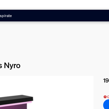
spírate
s Nyro
19
El 
Q