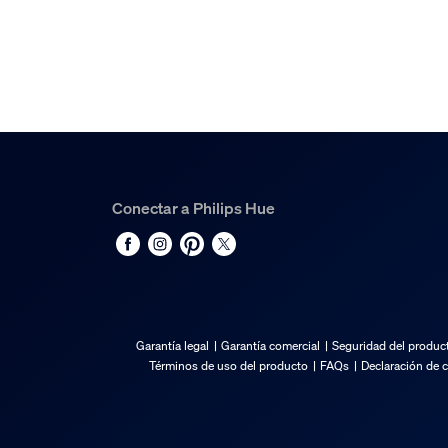
Varios
Diseñada especialmente para
Jardín, Patio
Tipo
Pedestal/poste
Dimensiones y peso de
Conectar a Philips Hue
Producto con código EAN/UPC
8718696174296
Peso neto
2,43 kg
Garantía legal
Garantía comercial
Seguridad del produc
Peso bruto
Términos de uso del producto
FAQs
Declaración de 
2,94 kg
Altura
327 mm