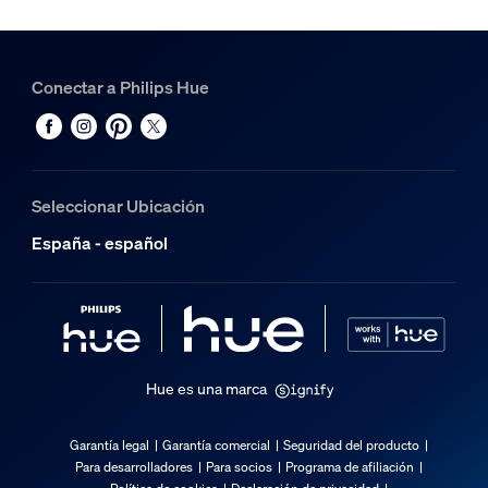
Material
Aluminio
Conectar a Philips Hue
Duración
Vida útil nominal
25.000
Seleccionar Ubicación
Características/accesorios adicionales
España - español
4 fórmulas de iluminación
Sí
Altura ajustable
No
Hue es una marca
Cabezal de foco ajustable
No ajustable
Garantía legal
Garantía comercial
Seguridad del producto
Para desarrolladores
Para socios
Programa de afiliación
Pilas incluidas