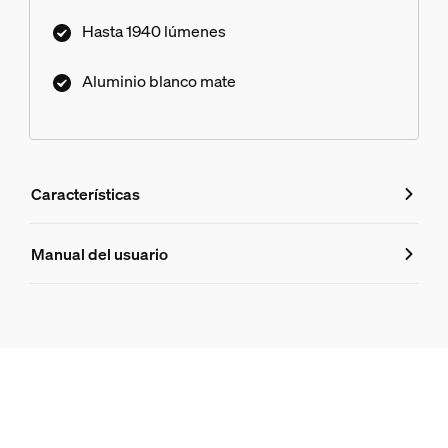
Hasta 1940 lúmenes
Aluminio blanco mate
Características
Características
Manual del usuario
Número de producto (EAN/UPC)
8720169329058
Diseño y acabado
Color
Negro