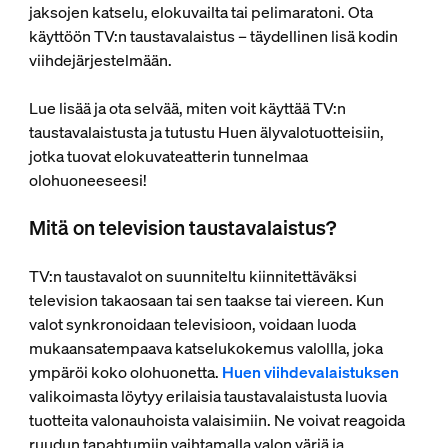
jaksojen katselu, elokuvailta tai pelimaratoni. Ota
käyttöön TV:n taustavalaistus – täydellinen lisä kodin
viihdejärjestelmään.
Lue lisää ja ota selvää, miten voit käyttää TV:n
taustavalaistusta ja tutustu Huen älyvalotuotteisiin,
jotka tuovat elokuvateatterin tunnelmaa
olohuoneeseesi!
Mitä on television taustavalaistus?
TV:n taustavalot on suunniteltu kiinnitettäväksi
television takaosaan tai sen taakse tai viereen. Kun
valot synkronoidaan televisioon, voidaan luoda
mukaansatempaava katselukokemus valollla, joka
ympäröi koko olohuonetta.
Huen viihdevalaistuksen
valikoimasta löytyy erilaisia taustavalaistusta luovia
tuotteita valonauhoista valaisimiin. Ne voivat reagoida
ruudun tapahtumiin vaihtamalla valon väriä ja