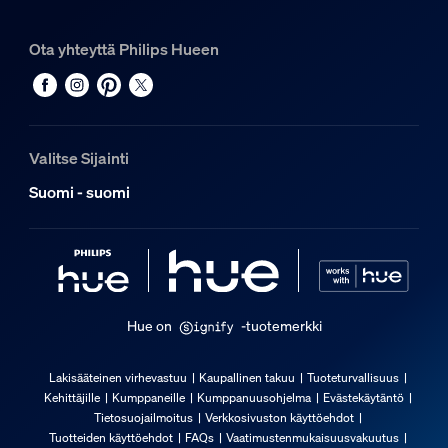
Ota yhteyttä Philips Hueen
Valitse Sijainti
Suomi - suomi
Hue on
-tuotemerkki
Lakisääteinen virhevastuu
Kaupallinen takuu
Tuoteturvallisuus
Kehittäjille
Kumppaneille
Kumppanuusohjelma
Evästekäytäntö
Tietosuojailmoitus
Verkkosivuston käyttöehdot
Tuotteiden käyttöehdot
FAQs
Vaatimustenmukaisuusvakuutus