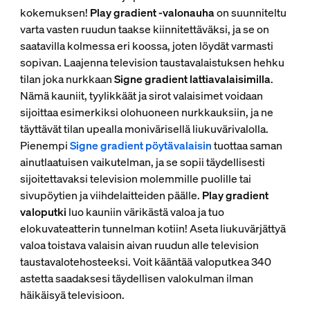
kokemuksen!
Play gradient -valonauha
on suunniteltu
varta vasten ruudun taakse kiinnitettäväksi, ja se on
saatavilla kolmessa eri koossa, joten löydät varmasti
sopivan. Laajenna television taustavalaistuksen hehku
tilan joka nurkkaan
Signe gradient lattiavalaisimilla
.
Nämä kauniit, tyylikkäät ja sirot valaisimet voidaan
sijoittaa esimerkiksi olohuoneen nurkkauksiin, ja ne
täyttävät tilan upealla monivärisellä liukuvärivalolla.
Pienempi
Signe gradient pöytävalaisin
tuottaa saman
ainutlaatuisen vaikutelman, ja se sopii täydellisesti
sijoitettavaksi television molemmille puolille tai
sivupöytien ja viihdelaitteiden päälle.
Play gradient
valoputki
luo kauniin värikästä valoa ja tuo
elokuvateatterin tunnelman kotiin! Aseta liukuvärjättyä
valoa toistava valaisin aivan ruudun alle television
taustavalotehosteeksi. Voit kääntää valoputkea 340
astetta saadaksesi täydellisen valokulman ilman
häikäisyä televisioon.