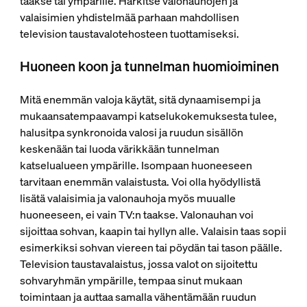
taakse tai ympärille. Harkitse valonauhojen ja
valaisimien yhdistelmää parhaan mahdollisen
television taustavalotehosteen tuottamiseksi.
Huoneen koon ja tunnelman huomioiminen
Mitä enemmän valoja käytät, sitä dynaamisempi ja
mukaansatempaavampi katselukokemuksesta tulee,
halusitpa synkronoida valosi ja ruudun sisällön
keskenään tai luoda värikkään tunnelman
katselualueen ympärille. Isompaan huoneeseen
tarvitaan enemmän valaistusta. Voi olla hyödyllistä
lisätä valaisimia ja valonauhoja myös muualle
huoneeseen, ei vain TV:n taakse. Valonauhan voi
sijoittaa sohvan, kaapin tai hyllyn alle. Valaisin taas sopii
esimerkiksi sohvan viereen tai pöydän tai tason päälle.
Television taustavalaistus, jossa valot on sijoitettu
sohvaryhmän ympärille, tempaa sinut mukaan
toimintaan ja auttaa samalla vähentämään ruudun