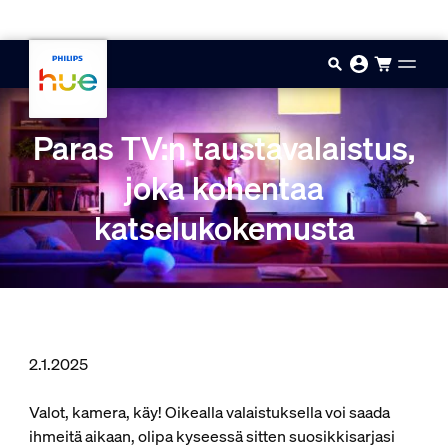
Hyppää pääsisältöön
Paras TV:n taustavalaistus,
joka kohentaa
katselukokemusta
2.1.2025
Valot, kamera, käy! Oikealla valaistuksella voi saada
ihmeitä aikaan, olipa kyseessä sitten suosikkisarjasi