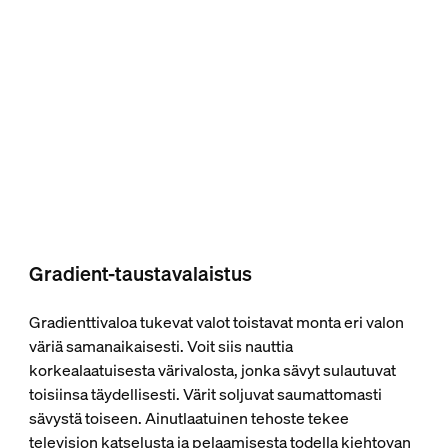
Gradient-taustavalaistus
Gradienttivaloa tukevat valot toistavat monta eri valon
väriä samanaikaisesti. Voit siis nauttia
korkealaatuisesta värivalosta, jonka sävyt sulautuvat
toisiinsa täydellisesti. Värit soljuvat saumattomasti
sävystä toiseen. Ainutlaatuinen tehoste tekee
television katselusta ja pelaamisesta todella kiehtovan