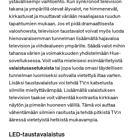
ystävällisempi vaihtoehto. Kun synkronoit television
takana ja ympärillä olevat älyvalot, ne himmenevät,
kirkastuvat ja muuttavat väriään reaaliajassa ruudun
tapahtumien mukaan. Jos et pidä dramaattisesta
valoshowsta, television taustavalot voivat myös luoda
hienovaraisemman tunnelman lisäämällä hajavaloa
television ja viihdealueen ympärille. Säädä valot mihin
tahansa värien ja voimakkuuden yhdistelmään Hue-
sovelluksessa. Voit valita mieleisesi esimääritetyistä
valaistusasetuksista
tai jopa luoda omasi täydellisen
tunnelman luomiseksi sohvalla vietettyä iltaa varten.
Lisäksi taustavalaistus voi tehdä TV:n katselusta
silmille miellyttävämpää. Lisäämällä valaistuksen
television taakse voit vähentää kontrastia kirkkaan
näytön ja pimeän huoneen välillä. Tämä voi auttaa
vähentämään silmien rasitusta ja tehdä pitkistä TV:n
ääressä vietetyistä hetkistä mukavampia.
LED-taustavalaistus