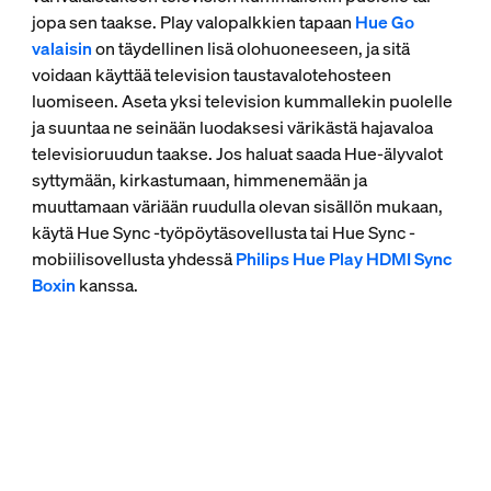
jopa sen taakse. Play valopalkkien tapaan
Hue Go
valaisin
on täydellinen lisä olohuoneeseen, ja sitä
voidaan käyttää television taustavalotehosteen
luomiseen. Aseta yksi television kummallekin puolelle
ja suuntaa ne seinään luodaksesi värikästä hajavaloa
televisioruudun taakse. Jos haluat saada Hue-älyvalot
syttymään, kirkastumaan, himmenemään ja
muuttamaan väriään ruudulla olevan sisällön mukaan,
käytä Hue Sync -työpöytäsovellusta tai Hue Sync -
mobiilisovellusta yhdessä
Philips Hue Play HDMI Sync
Boxin
kanssa.