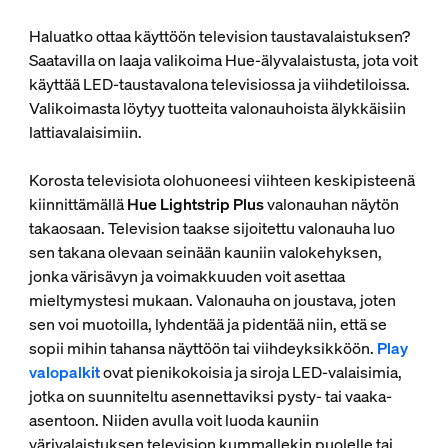
Haluatko ottaa käyttöön television taustavalaistuksen?
Saatavilla on laaja valikoima Hue-älyvalaistusta, jota voit
käyttää LED-taustavalona televisiossa ja viihdetiloissa.
Valikoimasta löytyy tuotteita valonauhoista älykkäisiin
lattiavalaisimiin.
Korosta televisiota olohuoneesi viihteen keskipisteenä
kiinnittämällä
Hue Lightstrip Plus
valonauhan näytön
takaosaan. Television taakse sijoitettu valonauha luo
sen takana olevaan seinään kauniin valokehyksen,
jonka värisävyn ja voimakkuuden voit asettaa
mieltymystesi mukaan. Valonauha on joustava, joten
sen voi muotoilla, lyhdentää ja pidentää niin, että se
sopii mihin tahansa näyttöön tai viihdeyksikköön.
Play
valopalkit
ovat pienikokoisia ja siroja LED-valaisimia,
jotka on suunniteltu asennettaviksi pysty- tai vaaka-
asentoon. Niiden avulla voit luoda kauniin
värivalaistuksen television kummallekin puolelle tai