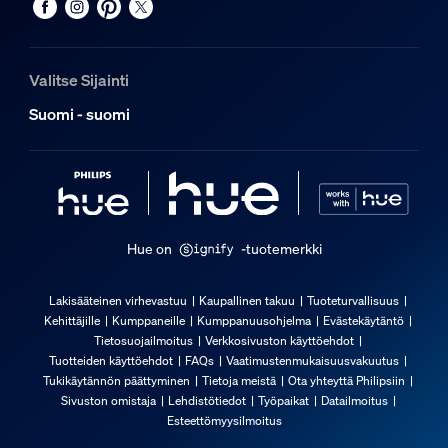
Pakkauksen mitat ja paino
Valitse Sijainti
EAN/UPC – tuote
8719514411586
Suomi - suomi
Nettopaino
0,87 kg
Bruttopaino
1,5 kg
Hue on
-tuotemerkki
Korkeus
175 mm
Lakisääteinen virhevastuu
Kaupallinen takuu
Tuoteturvallisuus
Pituus
Kehittäjille
Kumppaneille
Kumppanuusohjelma
Evästekäytäntö
230 mm
Tietosuojailmoitus
Verkkosivuston käyttöehdot
Tuotteiden käyttöehdot
FAQs
Vaatimustenmukaisuusvakuutus
Leveys
Tukikäytännön päättyminen
Tietoja meistä
Ota yhteyttä Philipsiin
230 mm
Sivuston omistaja
Lehdistötiedot
Työpaikat
Datailmoitus
Esteettömyysilmoitus
Tuotekoodi (12NC)