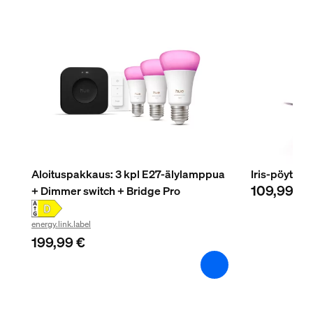
Kupari
Materiaali
Synteettinen, Metalli
Kestävyys
Nimelliskäyttöikä
25 000
Lisäominaisuus/lisävaruste mukana
Aloituspakkaus: 3 kpl E27-älylamppua
Iris-pöytäva
109,99 €
+ Dimmer switch + Bridge Pro
Väriä vaihtava (PowerLED)
Kyllä
energy.link.label
199,99 €
Epäsuora valo
Kyllä
Himmennettävä
Kyllä