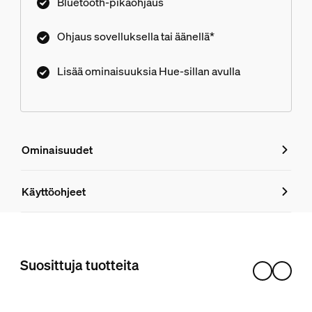
Bluetooth-pikaohjaus
Ohjaus sovelluksella tai äänellä*
Lisää ominaisuuksia Hue-sillan avulla
Ominaisuudet
Ominaisuudet
Käyttöohjeet
Tuotenumero (EAN/UPC)
8719514411586
Suosittuja tuotteita
Muotoilu ja pinnoitus
Väri