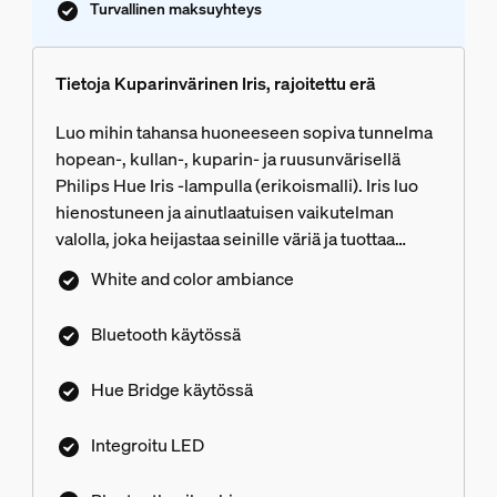
Turvallinen maksuyhteys
Tietoja Kuparinvärinen Iris, rajoitettu erä
Luo mihin tahansa huoneeseen sopiva tunnelma
hopean-, kullan-, kuparin- ja ruusunvärisellä
Philips Hue Iris ‑lampulla (erikoismalli). Iris luo
hienostuneen ja ainutlaatuisen vaikutelman
valolla, joka heijastaa seinille väriä ja tuottaa
pehmeän taustavalon. Lisää Hue Bridge, joka tuo
White and color ambiance
käyttöön lisää ominaisuuksia.
Bluetooth käytössä
Hue Bridge käytössä
Integroitu LED