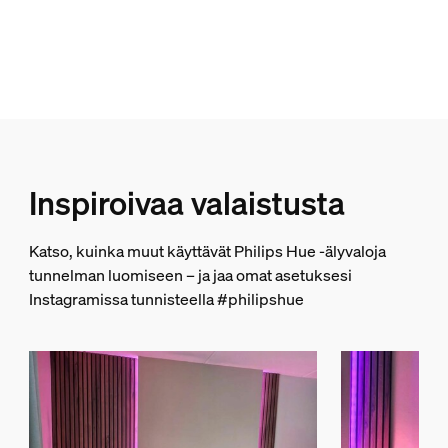
Himmennettävä Hue-sovelluksella ja kytkimellä
Kyllä
Helposti aukeava FFP-pakkaus (Frustration Free Pack)
Kyllä
Integroitu LED
Kyllä
Sopii täydellisesti tunnelman luomiseen
Inspiroivaa valaistusta
Kyllä
Kannettava
Katso, kuinka muut käyttävät Philips Hue -älyvaloja
ei
tunnelman luomiseen – ja jaa omat asetuksesi
Mukana verkkolaite
Instagramissa tunnisteella #philipshue
Kyllä
ZigBee-valoyhteys
Kyllä
Pistoketyyppi
Tyyppi C, Tyyppi G