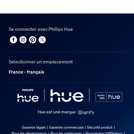
Métal, Synthétique
Durée de vie
Se connecter avec Philips Hue
Durée de vie nominale
25 000
Options/accessoires inclus
Sélectionner un emplacement
Piles fournies
France - français
Oui
Gradable avec l'application et la télécommande Hue
Oui
LED intégrée
Oui
Hue est une marque
Caractéristiques lumineuses
Garantie légale
Garantie commerciale
Sécurité produit
Pour les développeurs
Pour les partenaires
Programme d'affiliation