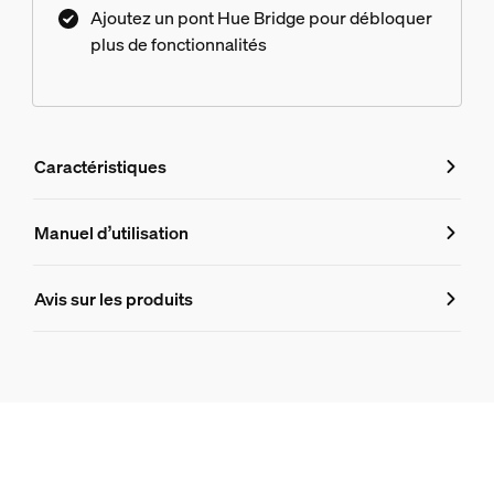
Ajoutez un pont Hue Bridge pour débloquer
plus de fonctionnalités
Caractéristiques
Caractéristiques
Manuel d’utilisation
Numéro de produit (EAN/UPC)
Avis sur les produits
8718696176474
Design et finition
Couleur
Blanc
Matériaux