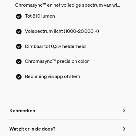
Chromasync™ en het volledige spectrum van wit
licht. Bereik je ideale kleur of tint van wit licht en
Tot 810 lumen
pas je lampen daarna nog verder aan met
ultralaag dimmen van een volledige helderheid,
Volspectrum licht (1000-20.000 K)
tot zo laag als 0,2%.
Dimbaar tot 0,2% helderheid
Chromasync™ precision color
Bediening via app of stem
Kenmerken
Kenmerken
Wat zit er in de doos?