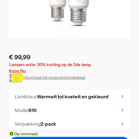
€ 99,99
De huidige prijs is € 99,99
Lampen actie: 30% korting op de 2de lamp
Koop Nu
Download het productinformatieblad
Lichtkleur
Warmwit tot koelwit en gekleurd
Model
810
Verpakking
2-pack
Op voorraad