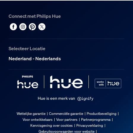
EAN/UPC - product
8720169364363
Connect met Philips Hue
Nettogewicht
0,19 kg
Brutogewicht
0,26 kg
Selecteer Locatie
Hoogte
Nederland - Nederlands
174 mm
Lengte
72 mm
Breedte
146 mm
Hue is een merk van
Materiaalnummer (12NC)
929003853405
Wettelijke garantie
Commerciële garantie
Productbeveiliging
Verpakkingsinformatie
Voor ontwikkelaars
Voor partners
Partnerprogramma
Kennisgeving over cookies
Privacyverklaring
Gebruiksvoorwaarden voor website