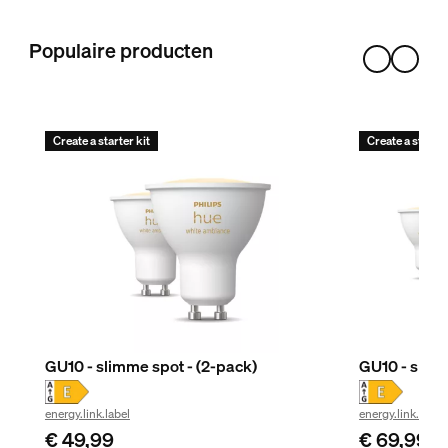
1
Populaire producten
Create a starter kit
Create a starter
GU10 - slimme spot - (2-pack)
GU10 - slimm
energy.link.label
energy.link.label
€ 49,99
€ 69,99