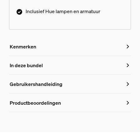
Inclusief Hue lampen en armatuur
Kenmerken
Kenmerken
In deze bundel
Productnummer (EAN/UPC)
Gebruikershandleiding
8719514874442
Productinformatie
Productbeoordelingen
Plafond-/wandspots Runner plafond-/wandspot, 3x
1
Hue White and Color Ambiance GU10 - slimme spot - (3-pa