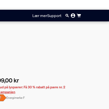
Lær mer
Support
9,00 kr
ærende pris er 699,00 kr
bud på lyspærer: Få 30 % rabatt på pære nr. 2
 kampanjen
Energimerke
F