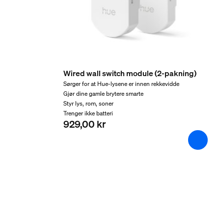
2 år
Ja
Lysegenskaper
Fargegjengivelsesindeks (CRI)
Wired wall switch module (2-pakning)
≥80
Sørger for at Hue‑lysene er innen rekkevidde
Gjør dine gamle brytere smarte
Fargetemperatur
Styr lys, rom, soner
2200-6500 K
Trenger ikke batteri
929,00 kr
Emballasjemål og vekt
EAN/UPC – produkt
8719514491168
Nettovekt
0,08 kg
Bruttovekt