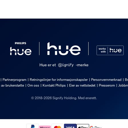
Hue er et
-merke
Partnerprogram
Retningslinjer for informasjonskapsler
Personvernmerknad
Br
g av brukerstøtte
Om oss
Kontakt Philips
Eier av nettstedet
Presserom
Jobbm
© 2018-2026 Signify Holding. Med enerett.