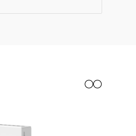
-oppsett?
ansformatoren min?
tooth-styring?