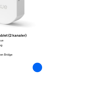
ablet (2 kanaler)
Hue
ng
 en Bridge