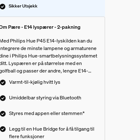
Sikker Utsjekk
Om Pære - E14 lyspærer - 2-pakning
Med Philips Hue P45 E14-lyskilden kan du
integrere de minste lampene og armaturene
dine i Philips Hue-smartbelysningssystemet
ditt. Lyspæren er på størrelse med en
golfball og passer der andre, lengre E14-
lyskilder ikke passer. Den er tilgjengelig i
Varmt-til-kjølig hvitt lys
hvit, Hue White Ambiance eller Hue White
White and color ambiance Phili
and Color Ambiance og kan lyse opp et
Umiddelbar styring via Bluetooth
hvilket som helst område i huset ditt med
millioner av nyanser av hvitt og farget lys.
Styres med appen eller stemmen*
atninger?
Legg til en Hue Bridge for å få tilgang til
flere funksjoner