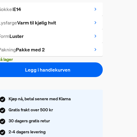
Sokkel
E14
Lysfarge
Varm til kjølig hvit
Form
Luster
Pakning
Pakke med 2
å lager
Legg i handlekurven
Kjøp nå, betal senere med Klarna
Gratis frakt over 500 kr
30 dagers gratis retur
2-4 dagers levering