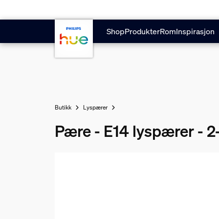
Hopp til hovedinnhold
Shop
Produkter
Rom
Inspirasjon
Butikk
Lyspærer
Pære - E14 lyspærer - 