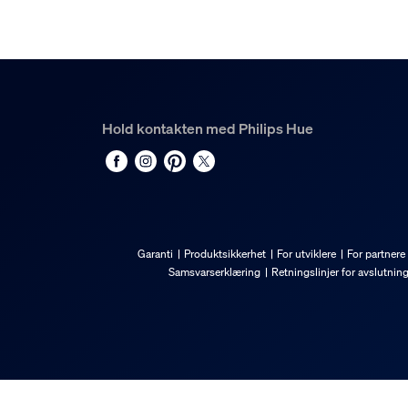
0,12 kg
Høyde
174 mm
Lengde
86 mm
Hold kontakten med Philips Hue
Bredde
72 mm
Materialenummer (12NC)
929003573702
Informasjon
Garanti
Produktsikkerhet
For utviklere
For partnere
Samsvarserklæring
Retningslinjer for avslutnin
EAN
8719514491168
Strømforbruk