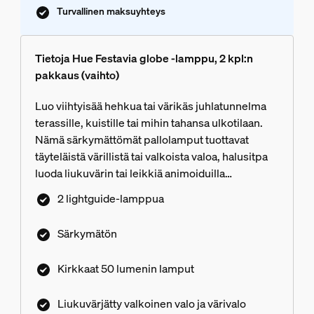
Turvallinen maksuyhteys
Tietoja Hue Festavia globe -lamppu, 2 kpl:n
pakkaus (vaihto)
Luo viihtyisää hehkua tai värikäs juhlatunnelma
terassille, kuistille tai mihin tahansa ulkotilaan.
Nämä särkymättömät pallolamput tuottavat
täyteläistä värillistä tai valkoista valoa, halusitpa
luoda liukuvärin tai leikkiä animoiduilla
valotehosteilla. Turvallisen
2 lightguide-lamppua
matalajännitejärjestelmän ansiosta voit kytkeä ne
mukana toimitetulla virtalähteellä olemassa
Särkymätön
olevaan pistorasiaan.
Kirkkaat 50 lumenin lamput
Liukuvärjätty valkoinen valo ja värivalo