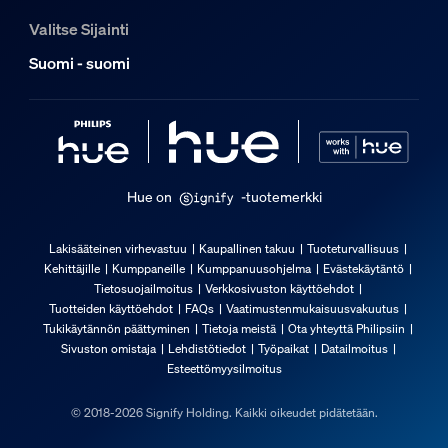
-20...+45 ˚C
Valitse Sijainti
Nimelliskäyttöikä
Suomi - suomi
25 000
Yleistä
Tyyppi
Varaosat
Hue on
-tuotemerkki
Pakkauksen mitat ja paino
Lakisääteinen virhevastuu
Kaupallinen takuu
Tuoteturvallisuus
Kehittäjille
Kumppaneille
Kumppanuusohjelma
Evästekäytäntö
EAN/UPC – tuote
Tietosuojailmoitus
Verkkosivuston käyttöehdot
Tuotteiden käyttöehdot
FAQs
Vaatimustenmukaisuusvakuutus
8721103054869
Tukikäytännön päättyminen
Tietoja meistä
Ota yhteyttä Philipsiin
Nettopaino
Sivuston omistaja
Lehdistötiedot
Työpaikat
Datailmoitus
0,05 kg
Esteettömyysilmoitus
Bruttopaino
© 2018-2026 Signify Holding. Kaikki oikeudet pidätetään.
0,09 kg