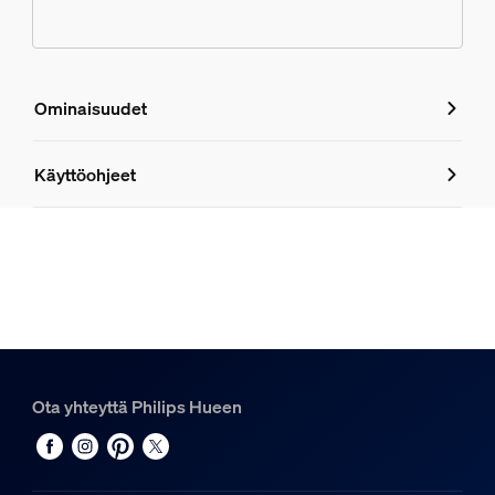
Ominaisuudet
Ominaisuudet
Käyttöohjeet
Tuotenumero (EAN/UPC)
8721103054869
Muotoilu ja pinnoitus
Materiaali
Synteettinen
Ota yhteyttä Philips Hueen
Kestävyys
Ympäristön lämpötila