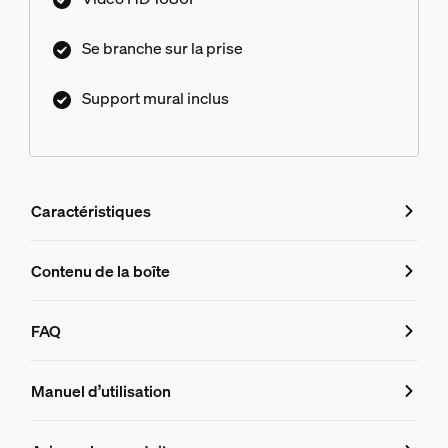
Se branche sur la prise
Support mural inclus
Caractéristiques
Caractéristiques
Contenu de la boîte
Numéro de produit (EAN/UPC)
FAQ
8719514492851
FAQ
Design et finition
Manuel d’utilisation
Couleur