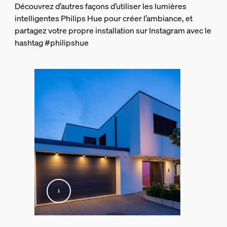
Angle de vision de l’objectif de la caméra (degrés)
Découvrez d’autres façons d’utiliser les lumières
141,2
intelligentes Philips Hue pour créer l’ambiance, et
partagez votre propre installation sur Instagram avec le
Adaptateur pour caméra
hashtag #philipshue
12VDC/24DC
La caméra
Résolution vidéo max.
1080P
Fonctionnalités vidéo
End to end encryption
Détection de mouvement
Oui
Vis. nocturne
Oui, avec LED infrarouge
Placement de la caméra
Jardin et terrasse, Jardin