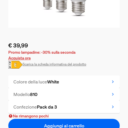
€ 39,99
Il prezzo attuale è € 39,99
Promo lampadine: -30% sulla seconda
Acquista ora
Scarica la scheda informativa del prodotto
Colore della luce
White
Modello
810
Confezione
Pack da 3
Ne rimangono pochi
Aggiungi al carrello