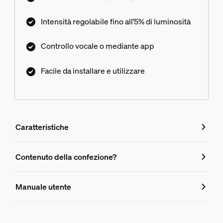
Intensità regolabile fino all'5% di luminosità
Controllo vocale o mediante app
Facile da installare e utilizzare
Caratteristiche
Caratteristiche
Contenuto della confezione?
Numero di prodotto (EAN/UPC)
Manuale utente
8720169363700
Durata