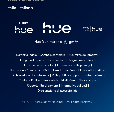
Peso lordo
Italia - italiano
0,38 kg
Altezza
174 mm
Lunghezza
140 mm
Hue è un marchio
Larghezza
146 mm
Garanzia legale
Garanzia commerci
Sicurezza dei prodotti
Codice materiale (12NC)
Per gli sviluppatori
Per i partner
Programma affiliato
929003856002
Informativa sui cookie
Informativa sulla privacy
Condizioni d'uso del sito Web
Condizioni d'uso del prodotto
FAQs
Informazioni sulla confezione
Dichiarazione di conformità
Policy di fine supporto
Informazioni
Contatta Philips
Proprietario del sito Web
Sala stampa
Opportunità di carriera
Informativa sui dati
EAN
Dichiarazione di accessibilità
8720169363700
© 2018-2026 Signify Holding. Tutti i diritti riservati.
Consumo energetico