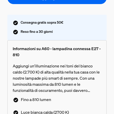
Consegna gratis sopra 50€
Reso fino a 30 giorni
Informazioni su A60 - lampadina connessa E27 -
810
Aggiungi un'illuminazione nei toni del bianco
caldo (2.700 K) di alta qualità nella tua casa con le
nostre lampade più smart di sempre. Con una
luminosità massima da 810 lumen e le
funzionalità di oscuramento, puoi davvero
personalizzare la luce in base alle tue esigenze,
Fino a 810 lumen
regolandola con fluidità dalla massima luminosità
fino al 5% utilizzando l'app Hue.
Luce bianca calda (2700 K)