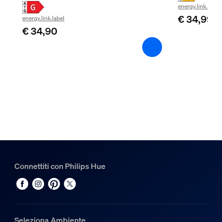
energy.link.label
Sì
€ 34,99
energy.link.label
LED integrato
€ 34,90
Sì
Caratteristiche luce
Indice di resa cromatica (CRI)
≥80
Temperatura del colore
2700 K
Dimensioni e peso della confezione
Connettiti con Philips Hue
EAN/UPC - Prodotto
8720169363700
Peso netto
0,29 kg
Seleziona Ambiente