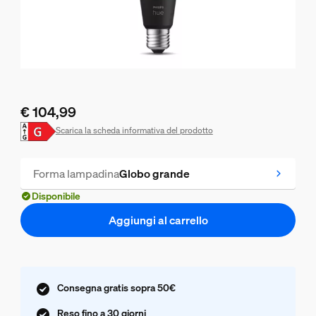
€ 104,99
Il prezzo attuale è € 104,99
Scarica la scheda informativa del prodotto
Forma lampadina
Globo grande
Disponibile
Aggiungi al carrello
Consegna gratis sopra 50€
Reso fino a 30 giorni