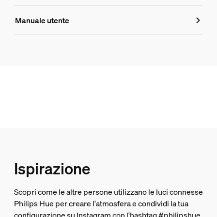
Caratteristiche
Manuale utente
Numero di prodotto (EAN/UPC)
8719514466777
Aspetto e finitura
Colore
Nera
Materiale
Metallo
Durata
Ispirazione
Durata nominale
Scopri come le altre persone utilizzano le luci connesse
25.000
Philips Hue per creare l'atmosfera e condividi la tua
configurazione su Instagram con l'hashtag #philipshue