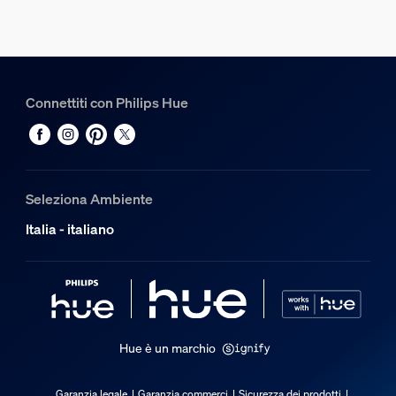
Tipo
Lampade da parete
Dimensioni e peso della confezione
Connettiti con Philips Hue
EAN/UPC - Prodotto
8719514466777
Peso netto
0,61 kg
Seleziona Ambiente
Peso lordo
Italia - italiano
0,89 kg
Altezza
168 mm
Lunghezza
125 mm
Hue è un marchio
Larghezza
157 mm
Garanzia legale
Garanzia commerci
Sicurezza dei prodotti