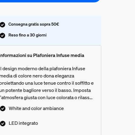
Consegna gratis sopra 50€
Reso fino a 30 giorni
Informazioni su Plafoniera Infuse media
Il design moderno della plafoniera Infuse
media di colore nero dona eleganza
proiettando una luce tenue contro il soffitto e
un potente bagliore verso il basso. Imposta
l'atmosfera giusta con luce colorata o rilassati
nei toni caldi.
White and color ambiance
LED integrato