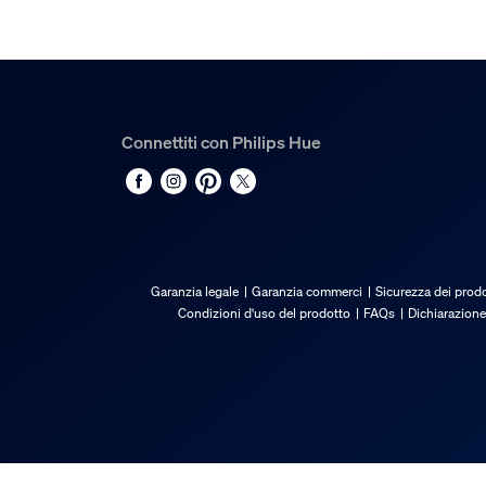
Durata nominale
25.000
Funzionalità aggiuntiva
Connettiti con Philips Hue
Intensità regolabile con app Hue e interruttore
Sì
LED integrato
Sì
Caratteristiche luce
Garanzia legale
Garanzia commerci
Sicurezza dei prodo
Condizioni d'uso del prodotto
FAQs
Dichiarazione
Temperatura del colore
2000-6500 K
Varie