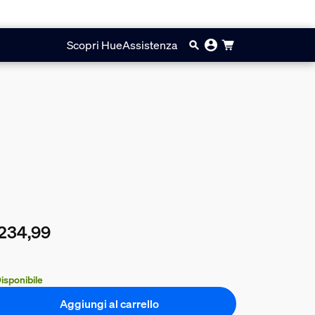
Scopri Hue
Assistenza
234,99
prezzo attuale è € 234,99
isponibile
Aggiungi al carrello