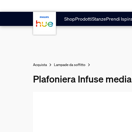
Vai al contenuto principale
Shop
Prodotti
Stanze
Prendi Ispir
Acquista
Lampade da soffitto
Plafoniera Infuse media