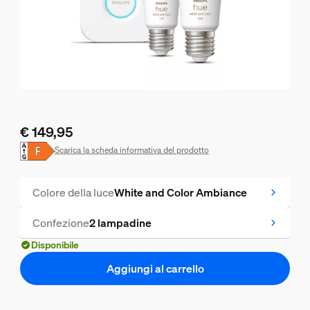
€ 149,95
Il prezzo attuale è € 149,95
Scarica la scheda informativa del prodotto
Colore della luce
White and Color Ambiance
Confezione
2 lampadine
Disponibile
Aggiungi al carrello