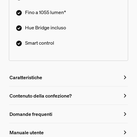
Fino a 1055 lumen*
Hue Bridge incluso
Smart control
Caratteristiche
Caratteristiche
Contenuto della confezione?
Numero di prodotto (EAN/UPC)
Domande frequenti
8719514291492
Domande frequenti
Dimensioni della lampadina
Manuale utente