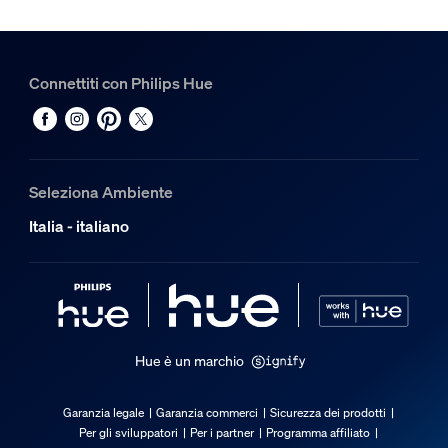
Hue Connettore angolare interno Perifo
1
Hue White and color ambiance Faretto cilindrico Perifo
Connettiti con Philips Hue
3
Seleziona Ambiente
Italia - italiano
Hue è un marchio
Garanzia legale
Garanzia commerci
Sicurezza dei prodotti
Per gli sviluppatori
Per i partner
Programma affiliato