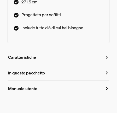
271.5 cm
Progettato per soffitti
Include tutto ciò di cui hai bisogno
Caratteristiche
Caratteristiche
In questo pacchetto
Numero di prodotto (EAN/UPC)
Manuale utente
8719514872462
Informazioni sul prodotto
Hue Unità di alimentazione Perifo a soffitto a 2 punti da 10