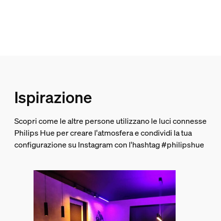
1
Hue Binario Perifo da 1,5 m
1
Hue Binario Perifo da 1 m
1
Hue White and color ambiance Lampadario cilindrico Perif
Ispirazione
2
Hue White and color ambiance Barra luminosa lineare Peri
1
Scopri come le altre persone utilizzano le luci connesse
Philips Hue per creare l'atmosfera e condividi la tua
configurazione su Instagram con l'hashtag #philipshue