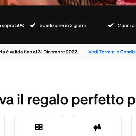
a sopra 50€
Spedizione in 3 giorni
2 anni d
rta è valida fino al 31 Dicembre 2022.
Vedi Termini e Condiz
va il regalo perfetto pe