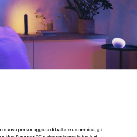
e un nuovo personaggio o di battere un nemico, gli
pp Hue Sync per PC e sincronizzare le tue luci