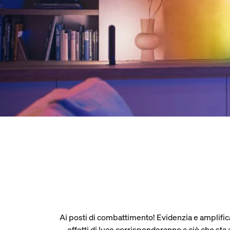
Ai posti di combattimento! Evidenzia e amplifica 
effetti di luce corrisponderanno a ciò che st