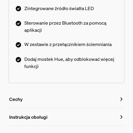
lub aplikacji Bluetooth lub dodaj mostek Philips
Zintegrowane źródło światła LED
Hue, aby uzyskać dostęp do jeszcze większej
liczby funkcji inteligentnego oświetlenia.
Sterowanie przez Bluetooth za pomocą
aplikacji
W zestawie z przełącznikiem ściemniania
Dodaj mostek Hue, aby odblokować więcej
funkcji
Cechy
Cechy
Instrukcja obsługi
Numer produktu (EAN/UPC)