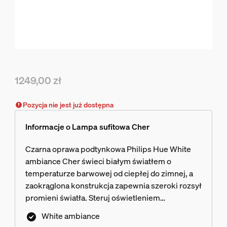
1249,00 zł
Obecna cena to 1249,00 zł
Pozycja nie jest już dostępna
Informacje o Lampa sufitowa Cher
Czarna oprawa podtynkowa Philips Hue White
ambiance Cher świeci białym światłem o
temperaturze barwowej od ciepłej do zimnej, a
zaokrąglona konstrukcja zapewnia szeroki rozsył
promieni światła. Steruj oświetleniem
natychmiastowo za pomocą dołączonego
White ambiance
regulatora przyciemniania Hue Dimmer switch