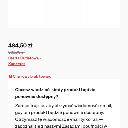
484,50 zł
969,00 zł
Obecna cena to 484,50 zł, cena pierwotna to 969,00 zł
Oferta Outletowa -
Kup teraz
Chwilowy brak towaru
Chcesz wiedzieć, kiedy produkt będzie
ponownie dostępny?
Zarejestruj się, aby otrzymać wiadomość e-mail,
gdy ten produkt będzie ponownie dostępny.
Otrzymasz tę wiadomość e-mail tylko raz —
zapoznaj się z naszymi Zasadami poufności w