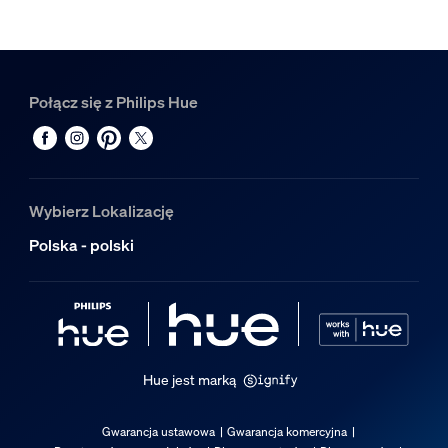
Tak
Przełącznik Hue w zestawie
Tak
Wbudowane źródło światła LED
Połącz się z Philips Hue
Tak
Doskonale tworzy nastrój
Tak
Wybierz Lokalizację
Możliwość aktualizacji z mostkiem Philips Hue
Tak
Polska - polski
ZigBee Light Link
Tak
Właściwości światła
Hue jest marką
Temperatura barwowa
2200-6500 K
Gwarancja ustawowa
Gwarancja komercyjna