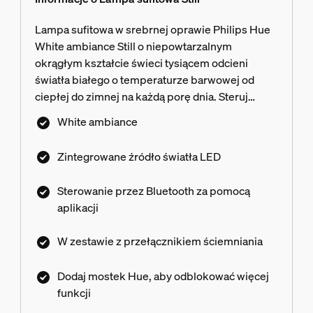
Lampa sufitowa w srebrnej oprawie Philips Hue
White ambiance Still o niepowtarzalnym
okrągłym kształcie świeci tysiącem odcieni
światła białego o temperaturze barwowej od
ciepłej do zimnej na każdą porę dnia. Steruj
oświetleniem natychmiastowo za pomocą łącza
White ambiance
Bluetooth lub dołączonego regulatora
przyciemniania Hue Dimmer switch. Dodaj
Zintegrowane źródło światła LED
mostek Hue Bridge, aby uzyskać dostęp do
większej liczby funkcji inteligentnego
Sterowanie przez Bluetooth za pomocą
oświetlenia.
aplikacji
W zestawie z przełącznikiem ściemniania
Dodaj mostek Hue, aby odblokować więcej
funkcji