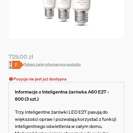
729,00 zł
Obecna cena to 729,00 zł
Pobierz kartę informacyjną produktu
Pozycja nie jest już dostępna
Informacje o Inteligentna żarówka A60 E27 -
800 (3 szt.)
Trzy inteligentne żarówki LED E27 pasują do
większości opraw i pozwalają korzystać z funkcji
inteligentnego oświetlenia w całym domu.