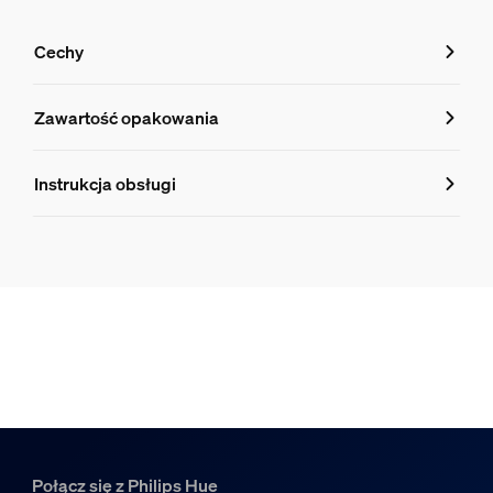
Cechy
Cechy
Zawartość opakowania
Numer produktu (EAN/UPC)
Instrukcja obsługi
8719514328389
Wymiary źródła światła
Wymiary (szer. × wys. × gł.)
60x110
Trwałość
Liczba cykli pracy
50 000
Połącz się z Philips Hue