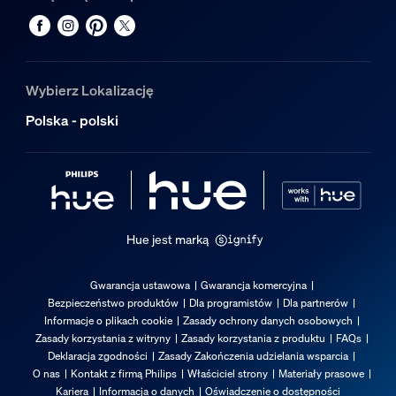
Nominalny okres eksploatacji
25 000
Ochrona środowiska
Wybierz Lokalizację
Wilgotność podczas eksploatacji
Polska - polski
5% <H<95% (nieskraplający się)
Temperatura podczas eksploatacji
Od -20°C do 45°C
Dodatkowe funkcje/akcesoria w zestaw
Hue jest marką
Przyciemnianie za pomocą aplikacji Hue i regulatora
Tak
Gwarancja ustawowa
Gwarancja komercyjna
Bezpieczeństwo produktów
Dla programistów
Dla partnerów
Gwarancja
Informacje o plikach cookie
Zasady ochrony danych osobowych
Zasady korzystania z witryny
Zasady korzystania z produktu
FAQs
Deklaracja zgodności
Zasady Zakończenia udzielania wsparcia
2 lata
O nas
Kontakt z firmą Philips
Właściciel strony
Materiały prasowe
Tak
Kariera
Informacja o danych
Oświadczenie o dostępności