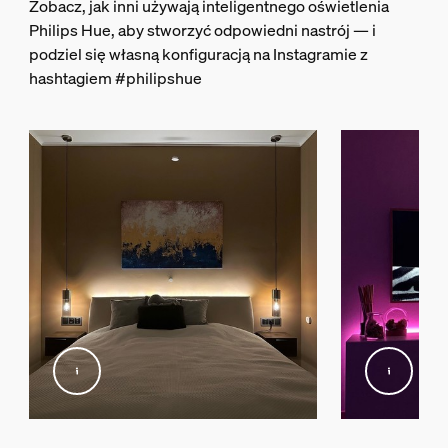
Zobacz, jak inni używają inteligentnego oświetlenia
5% <H<95% (nieskraplający się)
Philips Hue, aby stworzyć odpowiedni nastrój — i
Temperatura podczas eksploatacji
podziel się własną konfiguracją na Instagramie z
Od -20°C do 45°C
hashtagiem #philipshue
Dodatkowe funkcje/akcesoria w zestaw
Zmieniające się kolory (LED)
Tak
Efekt rozproszonego światła
Nie
Ściemnialna
Tak
Wbudowane źródło światła LED
Tak
Gwarancja