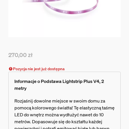
270,00 zł
Obecna cena to 270,00 zł
Pozycja nie jest już dostępna
Informacje o Podstawa Lightstrip Plus V4, 2
metry
Rozjaśnij dowolne miejsce w swoim domu za
pomocą kolorowego światła! Tę elastyczną taśmę
LED do wnętrz można wydłużyć nawet do 10
metrów. Dopasowuje się do kształtu każdej
powierzchni i potrafi emitować białe lub barwne