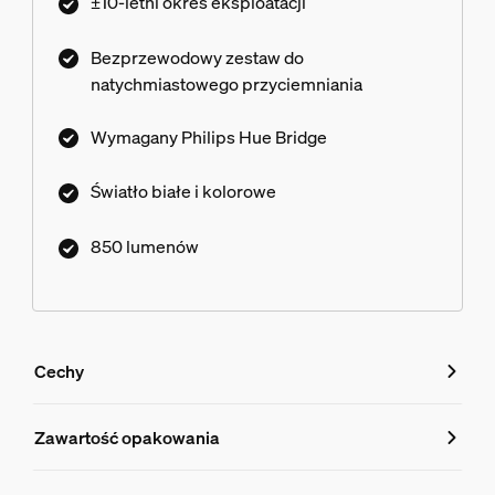
±10-letni okres eksploatacji
Bezprzewodowy zestaw do
natychmiastowego przyciemniania
Wymagany Philips Hue Bridge
Światło białe i kolorowe
850 lumenów
Cechy
Cechy
Zawartość opakowania
Numer produktu (EAN/UPC)