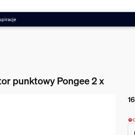
spiracje
ktor punktowy Pongee 2 x
16
Obe
C