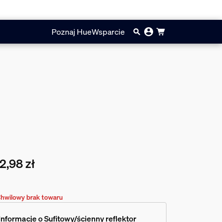
Poznaj Hue
Wsparcie
2,98 zł
cna cena to 162,98 zł
hwilowy brak towaru
Informacje o Sufitowy/ścienny reflektor