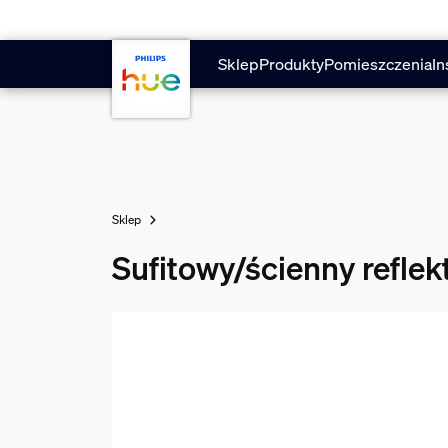
Przejdź do głównej zawartości
Sklep
Produkty
Pomieszczenia
In
Sklep
Sufitowy/ścienny refle