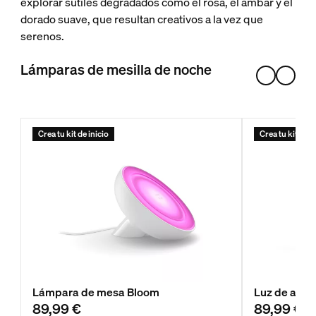
explorar sutiles degradados como el rosa, el ámbar y el
dorado suave, que resultan creativos a la vez que
serenos.
Lámparas de mesilla de noche
Crea tu kit de inicio
Crea tu kit de i
Lámpara de mesa Bloom
Luz de acent
89,99 €
89,99 €