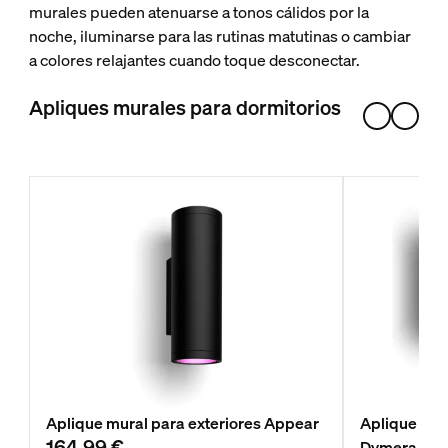
murales pueden atenuarse a tonos cálidos por la
noche, iluminarse para las rutinas matutinas o cambiar
a colores relajantes cuando toque desconectar.
Apliques murales para dormitorios
Aplique mural para exteriores Appear
Aplique mura
164,99 €
Dymera