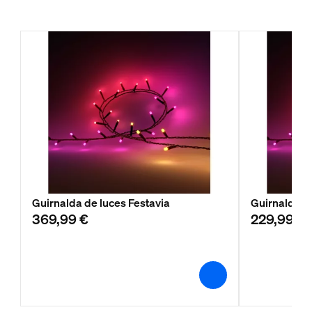
Guirnalda de luces Festavia
Guirnalda d
369,99 €
229,99 €