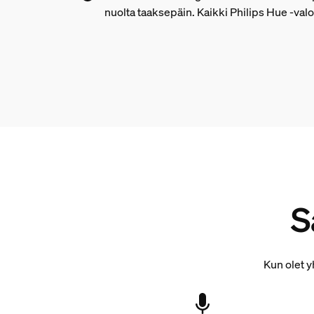
nuolta taaksepäin. Kaikki Philips Hue -valos
S
Kun olet y