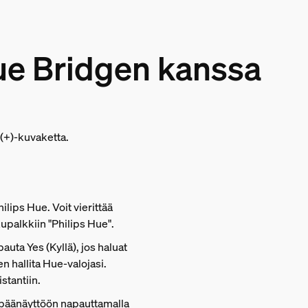
ue Bridgen kanssa
(+)-kuvaketta.
ilips Hue. Voit vierittää
kupalkkiin "Philips Hue".
pauta Yes (Kyllä), jos haluat
 hallita Hue-valojasi.
stantiin.
 päänäyttöön napauttamalla