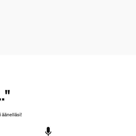
."
 äänelläsi!