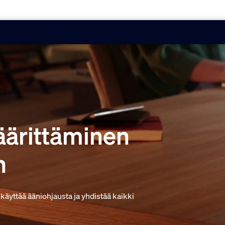
äärittäminen
n
 käyttää ääniohjausta ja yhdistää kaikki