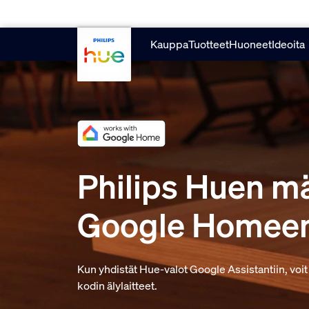
Hyppää pääsisältöön
Kauppa
Tuotteet
Huoneet
Ideoita
Philips Huen m
Google Homee
Kun yhdistät Hue-valot Google Assistantiin, voit
kodin älylaitteet.