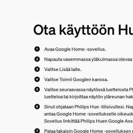
Ota käyttöön H
Avaa Google Home -sovellus.
Napauta vasemmassa yläkulmassa olevaa 
Valitse Lisää laite.
Valitse Toimii Googlen kanssa.
Valitse seuraavassa näytössä luettelosta Ph
luetteloa tai kirjoittaa näytön yläreunan ha
Sinut ohjataan Philips Hue -tilisivullesi. Na
antaa Google Home -sovellukselle oikeuden
Sovellus linkittää Philips Huen Google Assi
Palaa takaisin Google Home -sovelluksen