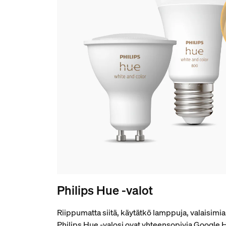
Philips Hue -valot
Riippumatta siitä, käytätkö lamppuja, valaisimia 
Philips Hue -valosi ovat yhteensopivia Google