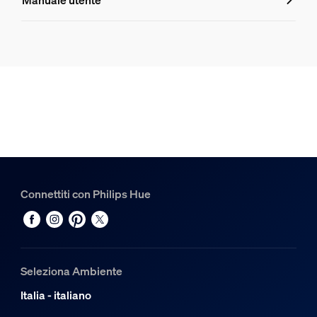
Numero di prodotto (EAN/UPC)
8720169268050
Aspetto e finitura
Colore
Nera
Materiale
Sintetico
Connettiti con Philips Hue
Funzionalità aggiuntiva/accessorio inc
Tipo di spinotto
Tipo C, Tipo G
Seleziona Ambiente
Varie
Italia - italiano