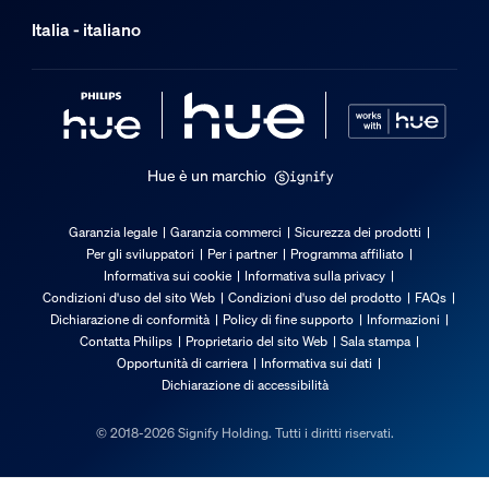
Funzionalità aggiuntiva/accessorio inc
Italia - italiano
Luce spot regolabile
Angolabile (sinistra-destra), Inclinabile (su-giù)
Intensità regolabile con app Hue e interruttore
Sì
Hue è un marchio
LED integrato
No
Garanzia legale
Garanzia commerci
Sicurezza dei prodotti
Per gli sviluppatori
Per i partner
Programma affiliato
Caratteristiche luce
Informativa sui cookie
Informativa sulla privacy
Condizioni d'uso del sito Web
Condizioni d'uso del prodotto
FAQs
Dichiarazione di conformità
Policy di fine supporto
Informazioni
Apertura fascio luminoso
Contatta Philips
Proprietario del sito Web
Sala stampa
40
Opportunità di carriera
Informativa sui dati
Dichiarazione di accessibilità
Indice di resa cromatica (CRI)
≥80
© 2018-2026 Signify Holding. Tutti i diritti riservati.
Temperatura del colore
2200-6500 K