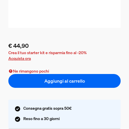
€ 44,90
Il prezzo attuale è € 44,90
Crea il tuo starter kit e risparmia fino al -20%
Acquista ora
Ne rimangono pochi
Aggiungi al carrello
Consegna gratis sopra 50€
Reso fino a 30 giorni