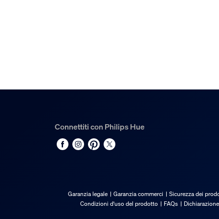
Durata nominale
25.000
Funzionalità aggiuntiva
Intensità regolabile con app Hue e interruttore
Sì
Funzione di riduzione luminosità con telecoma
Sì
LED integrato
Connettiti con Philips Hue
Sì
Caratteristiche luce
Temperatura del colore
Garanzia legale
Garanzia commerci
Sicurezza dei prodo
2200-6500 K
Condizioni d'uso del prodotto
FAQs
Dichiarazione