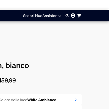
Scopri Hue
Assistenza
m, bianco
159,99
prezzo attuale è € 159,99
Colore della luce
White Ambiance