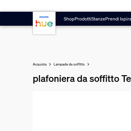
Vai al contenuto principale
Shop
Prodotti
Stanze
Prendi Ispir
Acquista
Lampade da soffitto
plafoniera da soffitto 