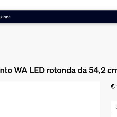
azione
Tento WA LED rotonda da 54,2 c
€ 
Il 