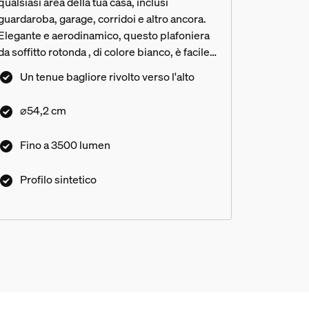
qualsiasi area della tua casa, inclusi
guardaroba, garage, corridoi e altro ancora.
Elegante e aerodinamico, questo plafoniera
da soffitto rotonda , di colore bianco, è facile
da installare e si adatta ovunque.
Un tenue bagliore rivolto verso l'alto
⌀54,2 cm
Fino a 3500 lumen
Profilo sintetico