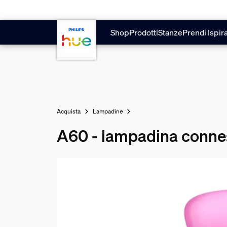
Vai al contenuto principale
Shop
Prodotti
Stanze
Prendi Ispir
Acquista
Lampadine
A60 - lampadina conne