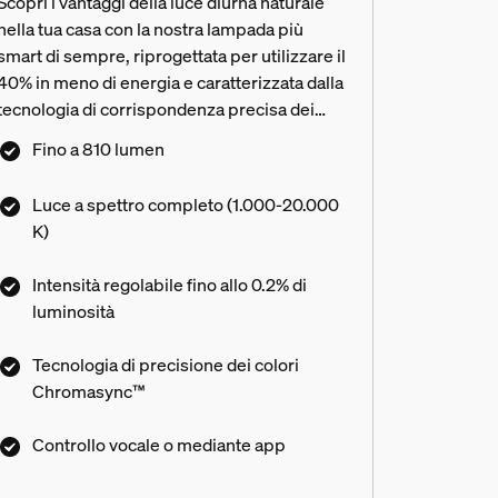
Scopri i vantaggi della luce diurna naturale
nella tua casa con la nostra lampada più
smart di sempre, riprogettata per utilizzare il
40% in meno di energia e caratterizzata dalla
tecnologia di corrispondenza precisa dei
colori Chromasync™, nonché dalla luce
Fino a 810 lumen
bianca a spettro completo. Ottieni il tuo
colore o la tua tonalità di luce bianca ideale,
Luce a spettro completo (1.000-20.000
quindi personalizzalo ulteriormente con un
K)
oscuramento ultra-basso, passando dalla
massima luminosità fino allo 0,2%.
Intensità regolabile fino allo 0.2% di
luminosità
Tecnologia di precisione dei colori
Chromasync™
Controllo vocale o mediante app