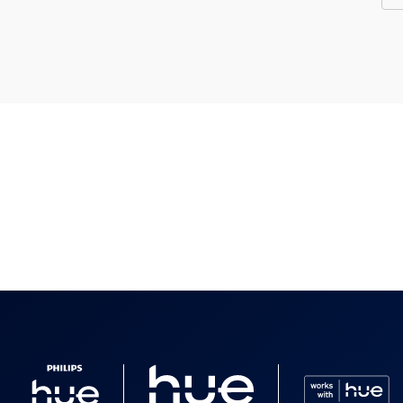
i
/accessorio incluso