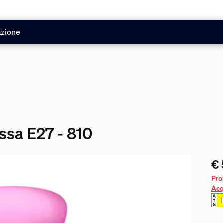
azione
ssa E27 - 810
€ 
Il 
Pro
Acq