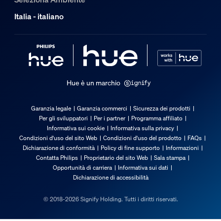
Funzionalità aggiuntiva/accessorio inc
Italia - italiano
Luce spot regolabile
Angolabile (sinistra-destra), Inclinabile (su-giù)
Intensità regolabile con app Hue e interruttore
Sì
Hue è un marchio
LED integrato
No
Garanzia legale
Garanzia commerci
Sicurezza dei prodotti
Per gli sviluppatori
Per i partner
Programma affiliato
Caratteristiche luce
Informativa sui cookie
Informativa sulla privacy
Condizioni d'uso del sito Web
Condizioni d'uso del prodotto
FAQs
Dichiarazione di conformità
Policy di fine supporto
Informazioni
Apertura fascio luminoso
Contatta Philips
Proprietario del sito Web
Sala stampa
40
Opportunità di carriera
Informativa sui dati
Dichiarazione di accessibilità
Indice di resa cromatica (CRI)
≥80
© 2018-2026 Signify Holding. Tutti i diritti riservati.
Temperatura del colore
2000-6500 K