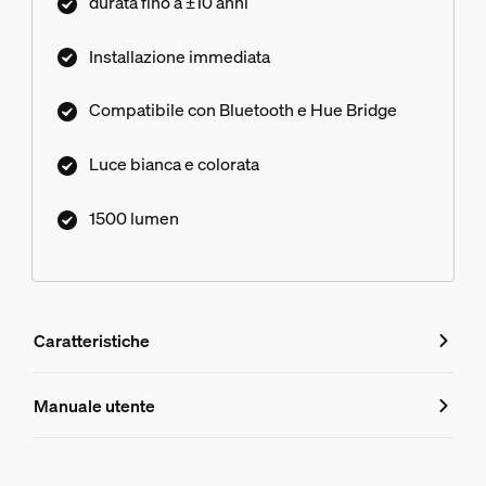
durata fino a ±10 anni
più ampi.
Installazione immediata
Compatibile con Bluetooth e Hue Bridge
Luce bianca e colorata
1500 lumen
Caratteristiche
Caratteristiche
Manuale utente
Numero di prodotto (EAN/UPC)
8720169264274