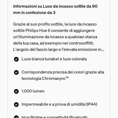
Informazioni su Luce da incasso sottile da 90
mm in confezione da 3
Grazie al suo profilo sottile, la luce da incasso
sottile Philips Hue ti consente di aggiungere
un'illuminazione da incasso a qualsiasi stanza
della tua casa, ad esempio nei controsoffitti.
L'angolo del fascio largo e l'elevata emissione in
lumen ti consentono di illuminare spazi ancora
Luce bianca tunabel e luce colorata
più ampi.
Corrispondenza precisa dei colori grazie alla
tecnologia Chromasync™
1.000 lumen
Impermeabile e a prova di umidità (IP44)
Hue Bridge e connettività Bluetooth