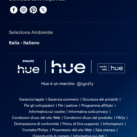
Colore
Nera
Materiale
Alluminio pressofuso, PC
Seleziona Ambiente
Durata
Italia - italiano
Numero di cicli di accensione e spegnimento
50.000
Durata nominale
25.000
Hue è un marchio
Intervallo temperatura ambiente
Da -20 a +45 °C
Garanzia legale
Garanzia commerci
Sicurezza dei prodotti
Per gli sviluppatori
Per i partner
Programma affiliato
Funzionalità aggiuntiva/accessorio inc
Informativa sui cookie
Informativa sulla privacy
Condizioni d'uso del sito Web
Condizioni d'uso del prodotto
FAQs
Dichiarazione di conformità
Policy di fine supporto
Informazioni
Luce spot regolabile
Contatta Philips
Proprietario del sito Web
Sala stampa
Non regolabile
Opportunità di carriera
Informativa sui dati