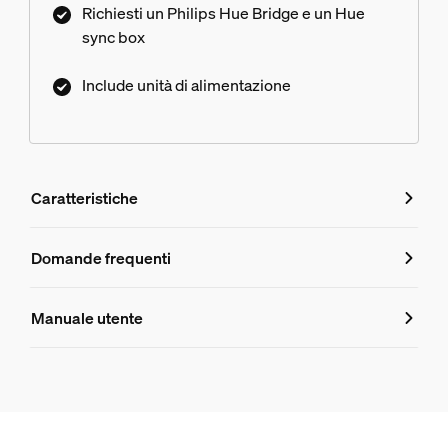
Richiesti un Philips Hue Bridge e un Hue
sync box
Include unità di alimentazione
Caratteristiche
Caratteristiche
Domande frequenti
Domande frequenti
Numero di prodotto (EAN/UPC)
Manuale utente
8718696176290
Aspetto e finitura
Il tubo luminoso a gradiente di Play rot
Colore
Bianca