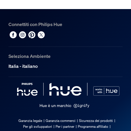
Hue Binario Perifo da 1 m
1
Hue Connettore angolare interno Perifo
Connettiti con Philips Hue
1
Hue White and color ambiance Faretto cilindrico Perifo
4
Seleziona Ambiente
Hue Connettore diritto Perifo
1
Italia - italiano
Hue è un marchio
Garanzia legale
Garanzia commerci
Sicurezza dei prodotti
Per gli sviluppatori
Per i partner
Programma affiliato