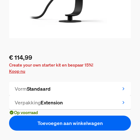
€ 114,99
De huidige prijs is € 114,99
Create your own starter kit en bespaar 15%!
Koop nu
Vorm
Standaard
Verpakking
Extension
Op voorraad
Toevoegen aan winkelwagen