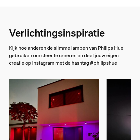
Type
Spot
Afmetingen en gewicht verpakking
Verlichtingsinspiratie
EAN/UPC - product
Kijk hoe anderen de slimme lampen van Philips Hue
8718696167977
gebruiken om sfeer te creëren en deel jouw eigen
Nettogewicht
creatie op Instagram met de hashtag #philipshue
0,43 kg
Brutogewicht
1,23 kg
Hoogte
219 mm
Lengte
156 mm
Breedte