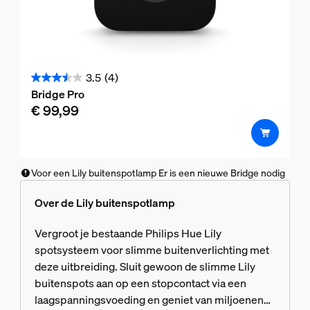
3.5
(4)
3.5
Bridge Pro
van
€ 99,99
de
5
sterren.
4
Voor een Lily buitenspotlamp Er is een nieuwe Bridge nodig
beoordelingen
Over de Lily buitenspotlamp
Vergroot je bestaande Philips Hue Lily
spotsysteem voor slimme buitenverlichting met
deze uitbreiding. Sluit gewoon de slimme Lily
buitenspots aan op een stopcontact via een
laagspanningsvoeding en geniet van miljoenen