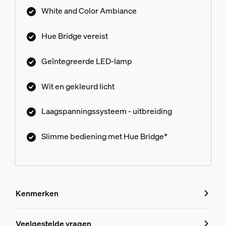
tinten wit of gekleurd licht in je achtertuin.
White and Color Ambiance
Voeding niet inbegrepen.
Hue Bridge vereist
Geïntegreerde LED-lamp
Wit en gekleurd licht
Laagspanningssysteem - uitbreiding
Slimme bediening met Hue Bridge*
Kenmerken
Kenmerken
Veelgestelde vragen