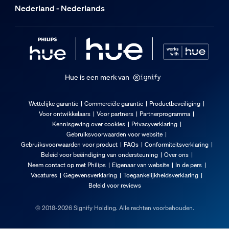
Nederland - Nederlands
Garantie
2 jaar
Technische specificaties
Hue is een merk van
Lichtsterkte in lumen bij 4000 K
590
Wettelijke garantie
Commerciële garantie
Productbeveiliging
Lichtkleur
Voor ontwikkelaars
Voor partners
Partnerprogramma
Kennisgeving over cookies
Privacyverklaring
Gekleurd en wit licht (RGBW)
Gebruiksvoorwaarden voor website
Netspanning
Gebruiksvoorwaarden voor product
FAQs
Conformiteitsverklaring
Bereik 220-240 V, 50-60 Hz
Beleid voor beëindiging van ondersteuning
Over ons
Neem contact op met Philips
Eigenaar van website
In de pers
Wattage meegeleverde lamp
Vacatures
Gegevensverklaring
Toegankelijkheidsverklaring
8 W
Beleid voor reviews
IP-classificatie
© 2018-2026 Signify Holding. Alle rechten voorbehouden.
IP65