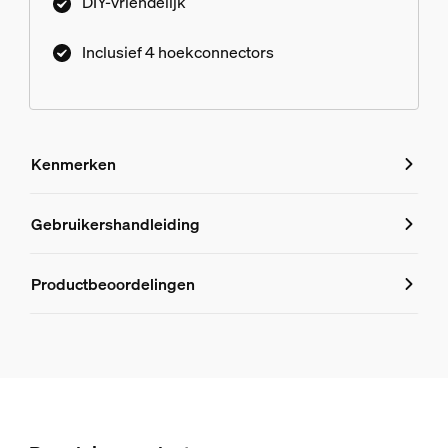
DIY-vriendelijk
Inclusief 4 hoekconnectors
Kenmerken
Kenmerken
Gebruikershandleiding
Productnummer (EAN/UPC)
Productbeoordelingen
8721103043917
Design en afwerking
Kleur
White
Materiaal