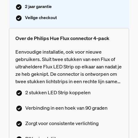
2 jaar garantie
Veilige checkout
Over de Philips Hue Flux connector 4-pack
Eenvoudige installatie, ook voor nieuwe
gebruikers. Sluit twee stukken van een Flux of
ultraheldere Flux LED Strip op elkaar aan nadat je
ze heb geknipt. De connector is ontworpen om
twee stukken lichtstrips in een rechte lijn samen
te voegen voor installatie langs een langere
2 stukken LED Strip koppelen
ruimte zonder afbreuk te doen aan de
consistentie of kwaliteit van het licht. Perfect voor
Verbinding in een hoek van 90 graden
het gebruik van lange lichtstrips rond hele
kamers, nisverlichting of getrapte plafonds.
Zorgt voor consistente verlichting