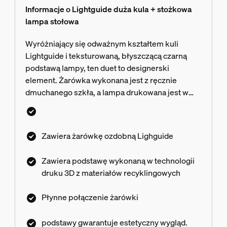
Informacje o Lightguide duża kula + stożkowa
lampa stołowa
Wyróżniający się odważnym kształtem kuli
Lightguide i teksturowaną, błyszczącą czarną
podstawą lampy, ten duet to designerski
element. Żarówka wykonana jest z ręcznie
dmuchanego szkła, a lampa drukowana jest w
technologii 3D z wykorzystaniem bio-
circularnych materiałów, łącząc nowoczesne i
tradycyjne rzemiosło
Zawiera żarówkę ozdobną Lighguide
Zawiera podstawę wykonaną w technologii
druku 3D z materiałów recyklingowych
Płynne połączenie żarówki
podstawy gwarantuje estetyczny wygląd.