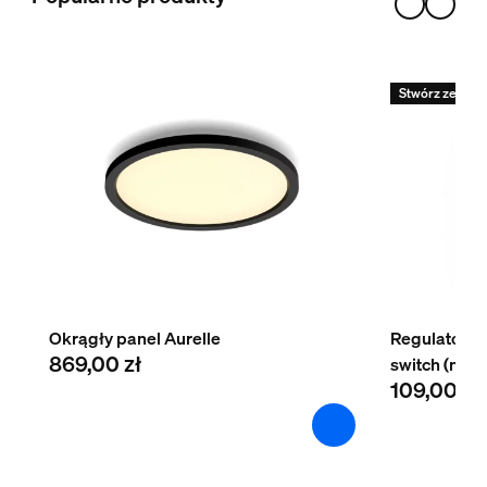
1
Stwórz zestaw 
Okrągły panel Aurelle
Regulator p
869,00 zł
switch (naj
109,00 zł