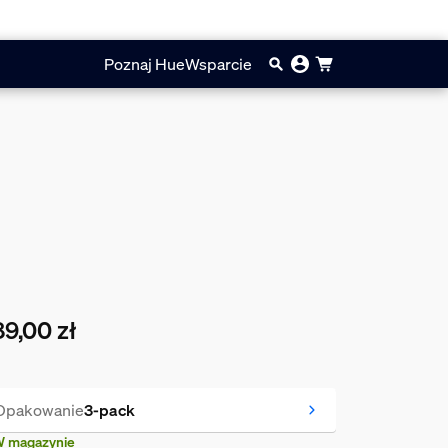
Poznaj Hue
Wsparcie
9,00 zł
cna cena to 489,00 zł
Opakowanie
3-pack
 magazynie