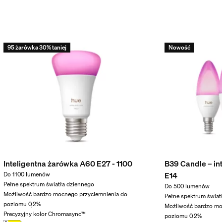
95 żarówka 30% taniej
Nowość
esoria w zestawie
Inteligentna żarówka A60 E27 - 1100
B39 Candle – in
E14
Do 1100 lumenów
Pełne spektrum światła dziennego
Do 500 lumenów
wania
Możliwość bardzo mocnego przyciemnienia do
Pełne spektrum świat
poziomu 0,2%
Możliwość bardzo mo
Precyzyjny kolor Chromasync™
poziomu 0.2%