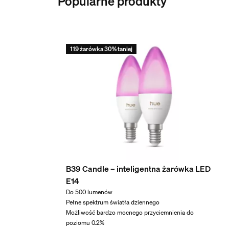
Popularne produkty
Wilgotność podczas eksploatacji
5% <H<95% (nieskraplający się)
Temperatura podczas eksploatacji
0–35°C
119 żarówka 30% taniej
Dodatkowe funkcje/akc
ZigBee Light Link
Tak
Gwarancja
B39 Candle – inteligentna żarówka LED
2 lata
E14
Tak
Do 500 lumenów
Wymiary i waga opako
Pełne spektrum światła dziennego
Możliwość bardzo mocnego przyciemnienia do
poziomu 0.2%