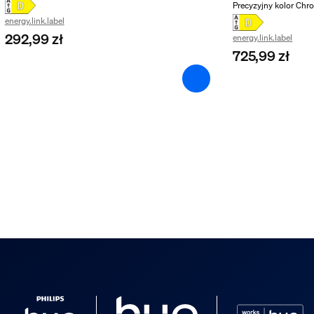
Precyzyjny kolor Ch
energy.link.label
292,99 zł
energy.link.label
725,99 zł
u