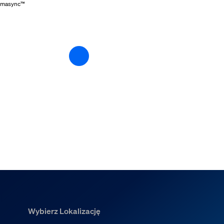
romasync™
Wybierz Lokalizację