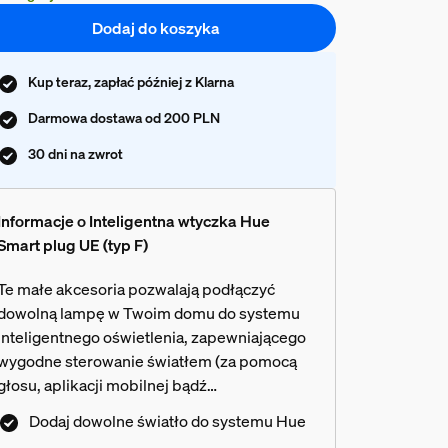
Dodaj do koszyka
Kup teraz, zapłać później z Klarna
Darmowa dostawa od 200 PLN
30 dni na zwrot
Informacje o Inteligentna wtyczka Hue
Smart plug UE (typ F)
Te małe akcesoria pozwalają podłączyć
dowolną lampę w Twoim domu do systemu
inteligentnego oświetlenia, zapewniającego
wygodne sterowanie światłem (za pomocą
głosu, aplikacji mobilnej bądź
dedykowanych przenośnych
Dodaj dowolne światło do systemu Hue
przełączników). Zacznij kontrolować światło