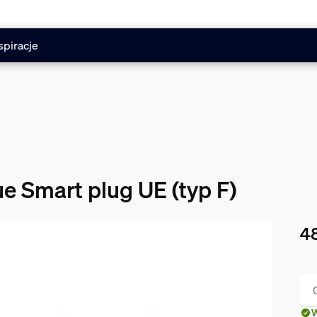
spiracje
e Smart plug UE (typ F)
48
Obe
W