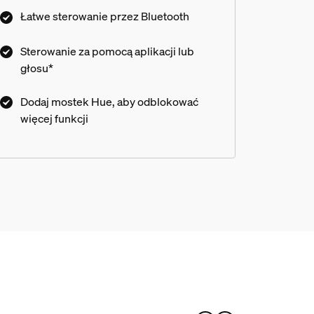
przez połączenie Bluetooth albo odblokuj
Łatwe sterowanie przez Bluetooth
wszystkie funkcje inteligentnego
oświetlenie przez podłączenie do mostka
Sterowanie za pomocą aplikacji lub
Hue.
głosu*
Dodaj mostek Hue, aby odblokować
więcej funkcji