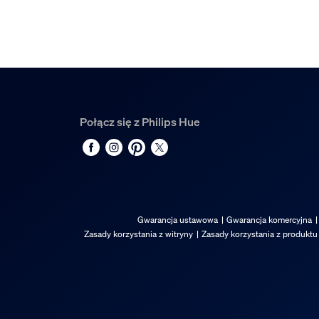
EAN/UPC — produkt
8720169307841
Waga netto
0,34 kg
Waga brutto
0,47 kg
Połącz się z Philips Hue
Wysokość
0 cm
Długość
0 cm
Szerokość
Gwarancja ustawowa
Gwarancja komercyjna
0 cm
Zasady korzystania z witryny
Zasady korzystania z produktu
Numer materiału (12NC)
929003780201
Wymiary i waga produk