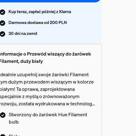
Kup teraz, zapłać później z Klarna
Darmowa dostawa od 200 PLN
30 dni na zwrot
Informacje o Przewód wiszący do żarówek
Filament, duży biały
Idealnie uzupełnij swoje żarówki Filament
tym dużym przewodem wiszącym w kolorze
białym! Ta oprawa, zaprojektowana
specjalnie z myślą o zrównoważonym
rozwoju, została wydrukowana w technologii
3D przy użyciu materiałów pochodzących z
Stworzony do żarówek Hue Filament
tworzyw sztucznych uzyskanych drogą
bulb
recyklingu w ramach bioobiegu.