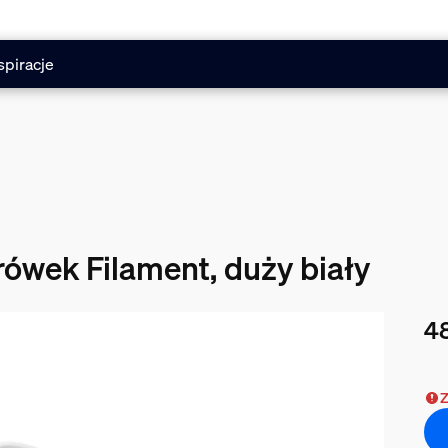
spiracje
ówek Filament, duży biały
48
Obe
Z