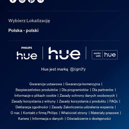
Nominalny okres eksploatacji
25 000
Wybierz Lokalizację
Dodatkowe funkcje/akcesoria w zestaw
Polska - polski
Przyciemnianie za pomocą aplikacji Hue i regulatora
Tak
Wbudowane źródło światła LED
Nie
Hue jest marką
Gwarancja
Gwarancja ustawowa
Gwarancja komercyjna
Bezpieczeństwo produktów
Dla programistów
Dla partnerów
2 lata
Informacje o plikach cookie
Zasady ochrony danych osobowych
Tak
Zasady korzystania z witryny
Zasady korzystania z produktu
FAQs
Deklaracja zgodności
Zasady Zakończenia udzielania wsparcia
Właściwości światła
O nas
Kontakt z firmą Philips
Właściciel strony
Materiały prasowe
Kariera
Informacja o danych
Oświadczenie o dostępności
Kąt rozsyłu światła