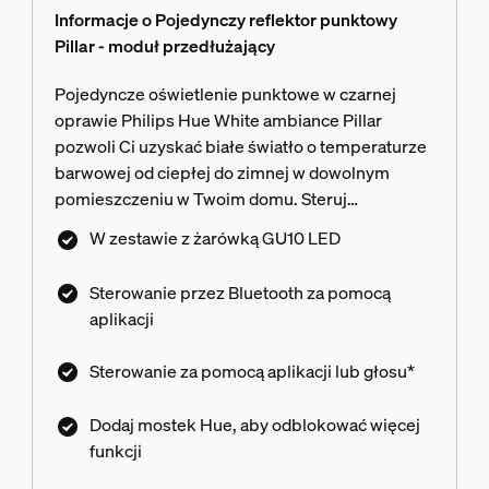
Informacje o Pojedynczy reflektor punktowy
Pillar - moduł przedłużający
Pojedyncze oświetlenie punktowe w czarnej
oprawie Philips Hue White ambiance Pillar
pozwoli Ci uzyskać białe światło o temperaturze
barwowej od ciepłej do zimnej w dowolnym
pomieszczeniu w Twoim domu. Steruj
oświetleniem natychmiastowo za pomocą łącza
W zestawie z żarówką GU10 LED
Bluetooth lub dodaj mostek Hue, aby uzyskać
dostęp do większej liczby funkcji inteligentnego
Sterowanie przez Bluetooth za pomocą
oświetlenia.
aplikacji
Sterowanie za pomocą aplikacji lub głosu*
Dodaj mostek Hue, aby odblokować więcej
funkcji