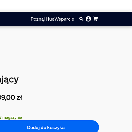
Poznaj Hue
Wsparcie
ający
9,00 zł
cna cena to 339,00 zł
 magazynie
Dodaj do koszyka