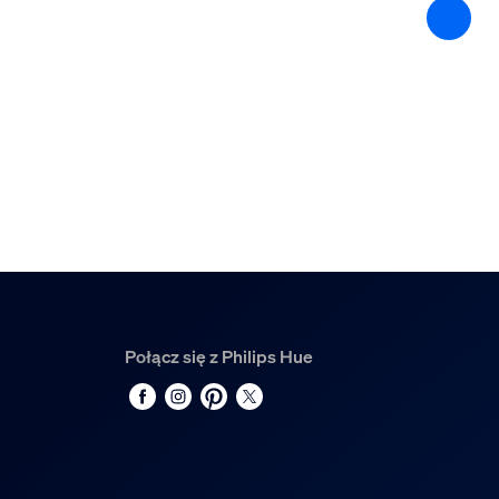
Kąt rozsyłu światła
40
Wskaźnik oddawania barw (CRI)
≥80
Temperatura barwowa
2200-6500 K
Różne
Zaprojektowano z myślą o
Salon, Sypialnia
Typ
Połącz się z Philips Hue
Wbudowane oświetlenie punktowe
Wymiary i waga opako
EAN/UPC — produkt