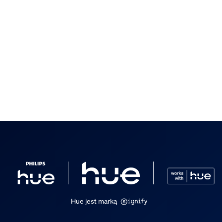
wania
Hue jest marką