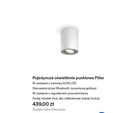
Nominalny okres eksploatacji
25 000
Dodatkowe funkcje/akc
Przyciemnianie za pomocą aplikacji Hue i regu
Tak
Wbudowane źródło światła LED
Nie
Gwarancja
Pojedyncze oświetlenie punktowe Pillar
2 lata
W zestawie z żarówką GU10 LED
Sterowanie przez Bluetooth za pomocą aplikacji
Tak
W zestawie z regulatorem przyciemnienia
Właściwości światła
Dodaj mostek Hue, aby odblokować więcej funkcji
439,00 zł
Zostało tylko kilka sztuk