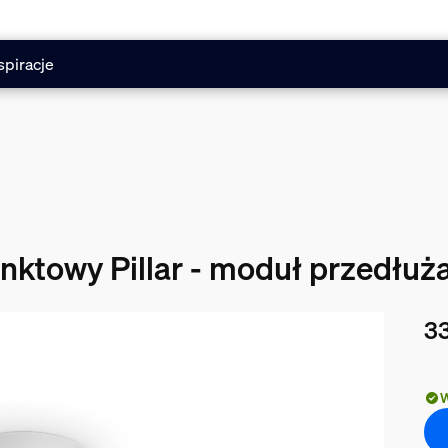
spiracje
unktowy Pillar - moduł przedłuż
33
Obe
W