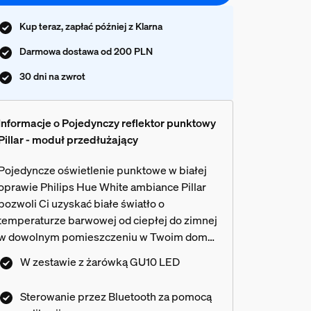
Kup teraz, zapłać później z Klarna
Darmowa dostawa od 200 PLN
30 dni na zwrot
Informacje o Pojedynczy reflektor punktowy
Pillar - moduł przedłużający
Pojedyncze oświetlenie punktowe w białej
oprawie Philips Hue White ambiance Pillar
pozwoli Ci uzyskać białe światło o
temperaturze barwowej od ciepłej do zimnej
w dowolnym pomieszczeniu w Twoim domu.
Steruj oświetleniem natychmiastowo za
W zestawie z żarówką GU10 LED
pomocą łącza Bluetooth lub dodaj mostek
Hue, aby uzyskać dostęp do większej liczby
Sterowanie przez Bluetooth za pomocą
funkcji inteligentnego oświetlenia.