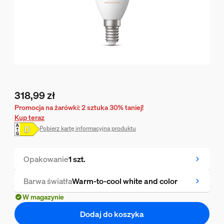
318,99 zł
Obecna cena to 318,99 zł
Promocja na żarówki: 2 sztuka 30% taniej!
Kup teraz
Pobierz kartę informacyjną produktu
Opakowanie
1 szt.
Barwa światła
Warm-to-cool white and color
W magazynie
Dodaj do koszyka