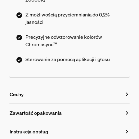
Nowa generacja żarówki z podwójną konstrukcją.
Pełne spektrum światła dziennego, które
Z możliwością przyciemniania do 0,2%
wprowadza naturalne wrażenia do wnętrza.
jasności
Ciepłe barwy letniego zachodu lub chłodne
odcienie zimowego nieba – światło dopasowane
Precyzyjne odwzorowanie kolorów
do chwili. Chromasync zapewnia spójność 16
Chromasync™
milionów kolorów między wieloma punktami
świetlnymi. Bez odchyleń barwy. Do 40% wyższa
Sterowanie za pomocą aplikacji i głosu
efektywność energetyczna. Obsługa Matter
zapewnia płynną integrację z systemami smart
home. Więcej funkcji z mostkiem Hue Bridge.
Cechy
Cechy
Zawartość opakowania
Numer produktu (EAN/UPC)
Instrukcja obsługi
8721103099242