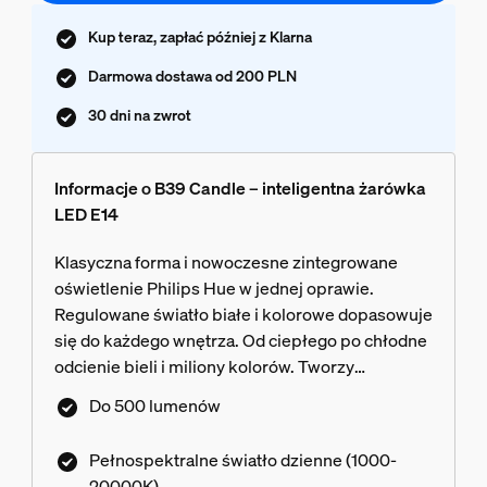
Kup teraz, zapłać później z Klarna
Darmowa dostawa od 200 PLN
30 dni na zwrot
Informacje o B39 Candle – inteligentna żarówka
LED E14
Klasyczna forma i nowoczesne zintegrowane
oświetlenie Philips Hue w jednej oprawie.
Regulowane światło białe i kolorowe dopasowuje
się do każdego wnętrza. Od ciepłego po chłodne
odcienie bieli i miliony kolorów. Tworzy
odpowiedni nastrój i podkreśla charakter
Do 500 lumenów
przestrzeni. Ultra wydajne przyciemnianie do
poziomu 0,2% całkowitej jasności. Stała jakość
Pełnospektralne światło dzienne (1000-
światła i kolorów na każdym poziomie jasności.
20000K)