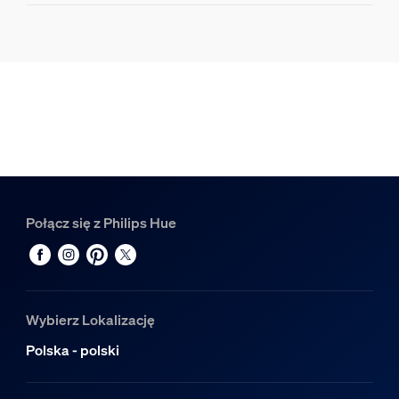
Właściwości źródła światła
Kształt lampy
Wielokierunkowa żarówka świeczka
Gniazdo
E14
Ściemnialna
Tak
Połącz się z Philips Hue
Stylistyka i wykończenie
Kolor
Biały
Wybierz Lokalizację
Materiał
PC
Polska - polski
Trwałość