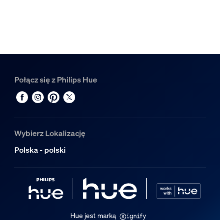
Różne
Typ
Spot
Wymiary i waga opakowania
Połącz się z Philips Hue
EAN/UPC — produkt
8719514407466
Waga netto
0,3 kg
Wybierz Lokalizację
Waga brutto
Polska - polski
0,54 kg
Wysokość
110 mm
Długość
216 mm
Hue jest marką