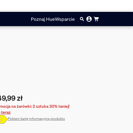
Poznaj Hue
Wsparcie
9,99 zł
cna cena to 449,99 zł
mocja na żarówki: 2 sztuka 30% taniej!
 teraz
Pobierz kartę informacyjną produktu