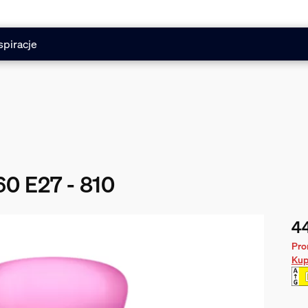
spiracje
60 E27 - 810
44
Obe
Pro
Kup