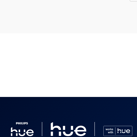
esoria w zestawie
latora