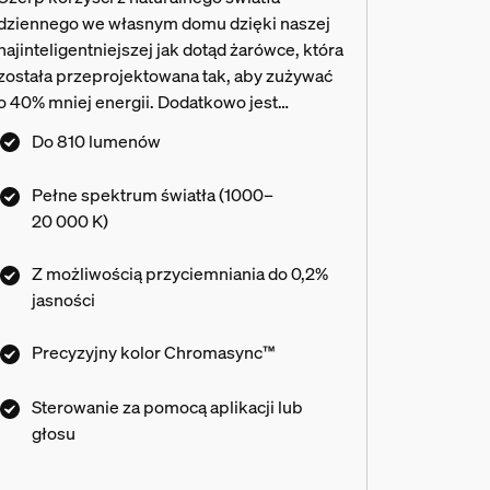
dziennego we własnym domu dzięki naszej
najinteligentniejszej jak dotąd żarówce, która
została przeprojektowana tak, aby zużywać
o 40% mniej energii. Dodatkowo jest
wyposażona w technologię precyzyjnego
Do 810 lumenów
dopasowywania kolorów Chromasync™ i
oferuje pełne spektrum światła białego.
Pełne spektrum światła (1000–
Uzyskaj idealny kolor lub odcień światła
20 000 K)
białego, a następnie dostosuj go jeszcze
bardziej dzięki funkcji przyciemniania do
Z możliwością przyciemniania do 0,2%
bardzo niskiego poziomu intensywności
jasności
oświetlenia — dostępny zakres
intensywności światła sięga od wartości
Precyzyjny kolor Chromasync™
maksymalnej aż do 0,2%.
Sterowanie za pomocą aplikacji lub
głosu