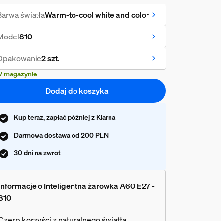
Barwa światła
Warm-to-cool white and color
Model
810
Opakowanie
2 szt.
 magazynie
Dodaj do koszyka
Kup teraz, zapłać później z Klarna
Darmowa dostawa od 200 PLN
30 dni na zwrot
Informacje o Inteligentna żarówka A60 E27 -
810
Czerp korzyści z naturalnego światła