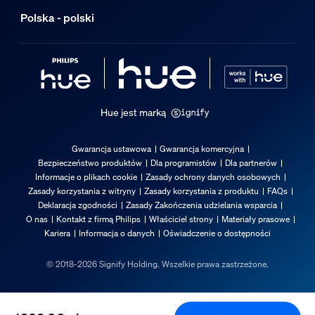
Dodatkowe funkcje/akcesoria w zestaw
Polska - polski
Przyciemnianie za pomocą aplikacji Hue i regulatora
Tak
Wbudowane źródło światła LED
Tak
Hue jest marką
Właściwości światła
Gwarancja ustawowa
Gwarancja komercyjna
Bezpieczeństwo produktów
Dla programistów
Dla partnerów
Wskaźnik oddawania barw (CRI)
Informacje o plikach cookie
Zasady ochrony danych osobowych
>80
Zasady korzystania z witryny
Zasady korzystania z produktu
FAQs
Deklaracja zgodności
Zasady Zakończenia udzielania wsparcia
Temperatura barwowa
O nas
Kontakt z firmą Philips
Właściciel strony
Materiały prasowe
2000-6500 K
Kariera
Informacja o danych
Oświadczenie o dostępności
Różne
© 2018-2026 Signify Holding. Wszelkie prawa zastrzeżone.
Zaprojektowano z myślą o
Salon, Sypialnia