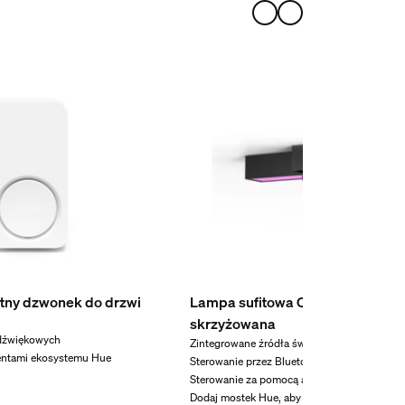
ntny dzwonek do drzwi
Lampa sufitowa Centris z 3 refle
skrzyżowana
 dźwiękowych
Zintegrowane źródła światła LED
entami ekosystemu Hue
Sterowanie przez Bluetooth za pomocą aplika
Sterowanie za pomocą aplikacji lub głosu*
Dodaj mostek Hue, aby odblokować więcej fu