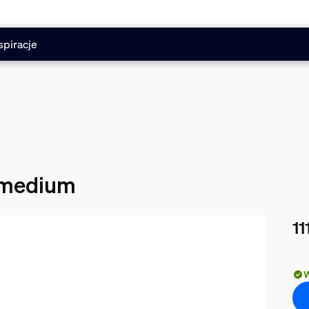
spiracje
 medium
11
Obe
W