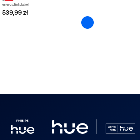
energy.link.label
539,99 zł
wania