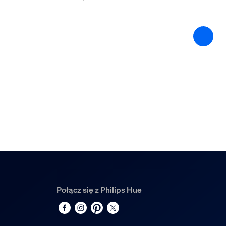
Zaprojektowano z myślą o
Salon, Sypialnia
Styl
Nowoczesna
Typ
Lampy sufitowe
Wymiary i waga opako
EAN/UPC — produkt
8718696176504
Waga netto
3,14 kg
Waga brutto
Połącz się z Philips Hue
3,94 kg
Wysokość
100 mm