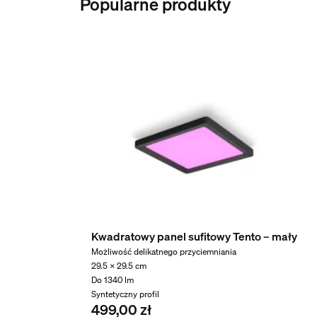
Popularne produkty
Nominalny okres eksploatacji
25 000
Dodatkowe funkcje/akc
Przyciemnianie za pomocą aplikacji Hue i regu
Tak
Wbudowane źródło światła LED
Tak
Właściwości światła
Temperatura barwowa
Kwadratowy panel sufitowy Tento – mały
2000-6500 K
Możliwość delikatnego przyciemniania
29.5 x 29.5 cm
Różne
Do 1340 lm
Syntetyczny profil
499,00 zł