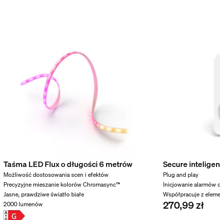
esoria w zestawie
latora
Taśma LED Flux o długości 6 metrów
Secure intelige
Możliwość dostosowania scen i efektów
Plug and play
Precyzyjne mieszanie kolorów Chromasync™
Inicjowanie alarmów
Jasne, prawdziwe światło białe
Współpracuje z elem
270,99 zł
2000 lumenów