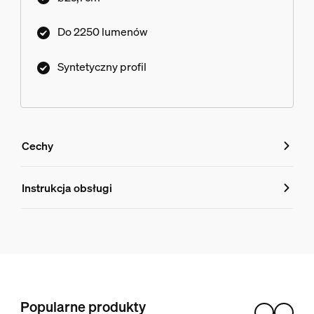
Do 2250 lumenów
Syntetyczny profil
Cechy
Cechy
Instrukcja obsługi
Numer produktu (EAN/UPC)
8720169330917
Stylistyka i wykończenie
Kolor
Popularne produkty