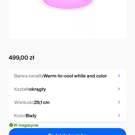
499,00 zł
Obecna cena to 499,00 zł
Barwa światła
Warm-to-cool white and color
Kształt
okrągły
Wielkość
29,1 cm
Kolor
Biały
W magazynie