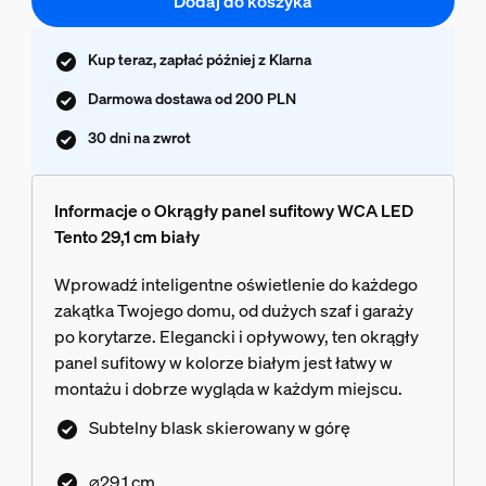
Dodaj do koszyka
Kup teraz, zapłać później z Klarna
Darmowa dostawa od 200 PLN
30 dni na zwrot
Informacje o Okrągły panel sufitowy WCA LED
Tento 29,1 cm biały
Wprowadź inteligentne oświetlenie do każdego
zakątka Twojego domu, od dużych szaf i garaży
po korytarze. Elegancki i opływowy, ten okrągły
panel sufitowy w kolorze białym jest łatwy w
montażu i dobrze wygląda w każdym miejscu.
Subtelny blask skierowany w górę
⌀29,1 cm