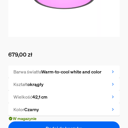
679,00 zł
Obecna cena to 679,00 zł
Barwa światła
Warm-to-cool white and color
Kształt
okrągły
Wielkość
42,1 cm
Kolor
Czarny
W magazynie