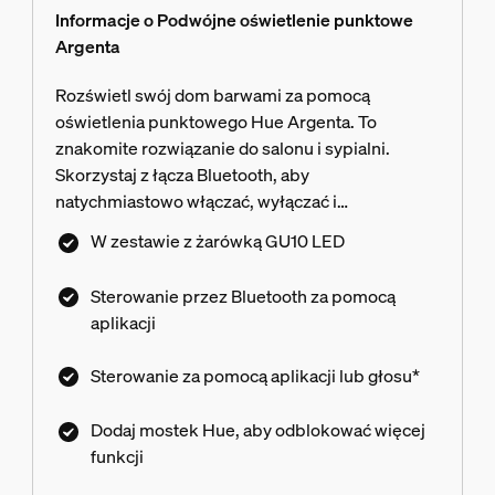
Informacje o Podwójne oświetlenie punktowe
Argenta
Rozświetl swój dom barwami za pomocą
oświetlenia punktowego Hue Argenta. To
znakomite rozwiązanie do salonu i sypialni.
Skorzystaj z łącza Bluetooth, aby
natychmiastowo włączać, wyłączać i
przyciemniać światło oraz tworzyć aranżacje
W zestawie z żarówką GU10 LED
świetlne w jednym pomieszczeniu. Możesz też
sparować oświetlenie z mostkiem Hue, aby
Sterowanie przez Bluetooth za pomocą
uzyskać dostęp do pełnej gamy funkcji.
aplikacji
Sterowanie za pomocą aplikacji lub głosu*
Dodaj mostek Hue, aby odblokować więcej
funkcji