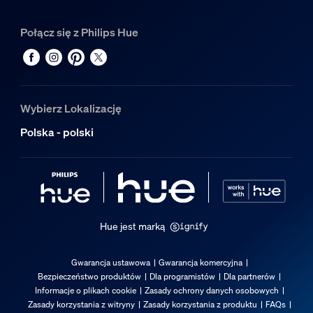
2000-6500 K
Połącz się z Philips Hue
Różne
Zaprojektowano z myślą o
Salon, Sypialnia
Wybierz Lokalizację
Typ
Polska - polski
Wbudowane oświetlenie punktowe
EyeComfort
Nie
Wymiary i waga opakowania
Hue jest marką
EAN/UPC — produkt
8720169318076
Gwarancja ustawowa
Gwarancja komercyjna
Waga netto
Bezpieczeństwo produktów
Dla programistów
Dla partnerów
Informacje o plikach cookie
Zasady ochrony danych osobowych
0,74 kg
Zasady korzystania z witryny
Zasady korzystania z produktu
FAQs